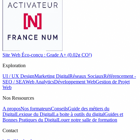
Site Web Éco-conçu : Grade A+ (0.02g CO²)
Exploration
UI / UX Design
Marketing Digital
Réseaux Sociaux
Référencement -
SEO / SEA
Web Analytics
Développement Web
Gestion de Projet
Web
Nos Ressources
A propos
Nos formateurs
Conseils
Guide des métiers du
Digital
Lexique du Digital
La boite à outils du digital
Guides et
Bonnes Pratiques du Digital
Louer notre salle de formation
Contact