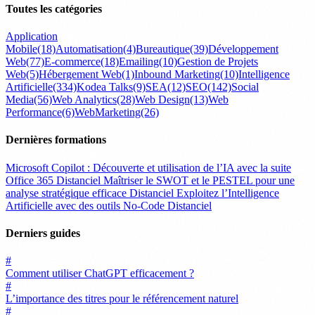
Toutes les catégories
Application
Mobile
(18)
Automatisation
(4)
Bureautique
(39)
Développement
Web
(77)
E-commerce
(18)
Emailing
(10)
Gestion de Projets
Web
(5)
Hébergement Web
(1)
Inbound Marketing
(10)
Intelligence
Artificielle
(334)
Kodea Talks
(9)
SEA
(12)
SEO
(142)
Social
Media
(56)
Web Analytics
(28)
Web Design
(13)
Web
Performance
(6)
WebMarketing
(26)
Dernières formations
Microsoft Copilot : Découverte et utilisation de l’IA avec la suite
Office 365
Distanciel
Maîtriser le SWOT et le PESTEL pour une
analyse stratégique efficace
Distanciel
Exploitez l’Intelligence
Artificielle avec des outils No-Code
Distanciel
Derniers guides
#
Comment utiliser ChatGPT efficacement ?
#
L’importance des titres pour le référencement naturel
#