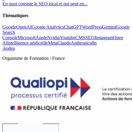
En quoi consiste le SEO local et qui peut en...
Thématiques
Google
OpenAI
Google Analytics
ChatGPT
WordPress
Gemini
Google
Search
Console
Microsoft
Apple
Nvidia
Youtube
CMS
SEO
Instagram
Open
AI
intelligence artificielle
Meta
Claude
Anthropic
n8n
.
kodea
Organisme de Formation / France