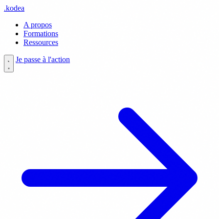
.
kodea
A propos
Formations
Ressources
Je passe à l'action