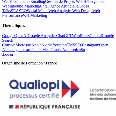
Web
E-commerce
Emailing
Gestion de Projets Web
Hébergement
Web
Inbound Marketing
Intelligence Artificielle
Kodea
Talks
SEA
SEO
Social Media
Web Analytics
Web Design
Web
Performance
WebMarketing
Thématiques
Google
OpenAI
Google Analytics
ChatGPT
WordPress
Gemini
Google
Search
Console
Microsoft
Apple
Nvidia
Youtube
CMS
SEO
Instagram
Open
AI
intelligence artificielle
Meta
Claude
Anthropic
n8n
.
kodea
Organisme de Formation / France