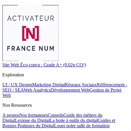
Site Web Éco-conçu : Grade A+ (0.02g CO²)
Exploration
UI / UX Design
Marketing Digital
Réseaux Sociaux
Référencement -
SEO / SEA
Web Analytics
Développement Web
Gestion de Projet
Web
Nos Ressources
A propos
Nos formateurs
Conseils
Guide des métiers du
Digital
Lexique du Digital
La boite à outils du digital
Guides et
Bonnes Pratiques du Digital
Louer notre salle de formation