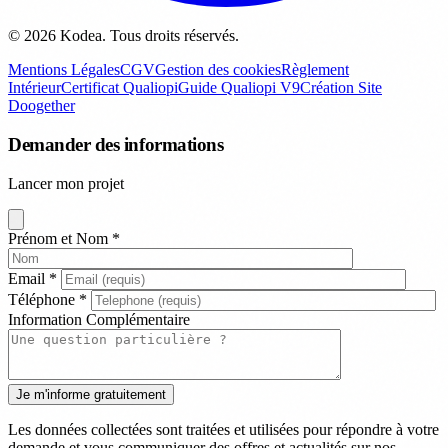
© 2026 Kodea. Tous droits réservés.
Mentions Légales
CGV
Gestion des cookies
Règlement
Intérieur
Certificat Qualiopi
Guide Qualiopi V9
Création Site
Doogether
Demander des informations
Lancer mon projet
Prénom et Nom
*
Email
*
Téléphone
*
Information Complémentaire
Les données collectées sont traitées et utilisées pour répondre à votre
demande et vous communiquer des offres et actualités sur nos