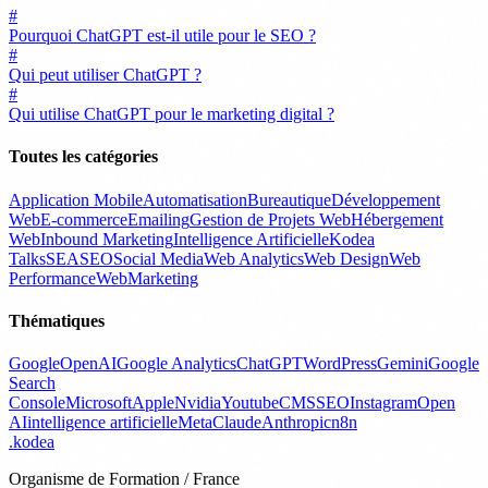
#
Pourquoi ChatGPT est-il utile pour le SEO ?
#
Qui peut utiliser ChatGPT ?
#
Qui utilise ChatGPT pour le marketing digital ?
Toutes les catégories
Application Mobile
Automatisation
Bureautique
Développement
Web
E-commerce
Emailing
Gestion de Projets Web
Hébergement
Web
Inbound Marketing
Intelligence Artificielle
Kodea
Talks
SEA
SEO
Social Media
Web Analytics
Web Design
Web
Performance
WebMarketing
Thématiques
Google
OpenAI
Google Analytics
ChatGPT
WordPress
Gemini
Google
Search
Console
Microsoft
Apple
Nvidia
Youtube
CMS
SEO
Instagram
Open
AI
intelligence artificielle
Meta
Claude
Anthropic
n8n
.
kodea
Organisme de Formation / France