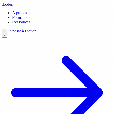
.
kodea
A propos
Formations
Ressources
Je passe à l'action