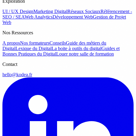
Exploration
UI / UX Design
Marketing Digital
Réseaux Sociaux
Référencement -
SEO / SEA
Web Analytics
Développement Web
Gestion de Projet
Web
Nos Ressources
A propos
Nos formateurs
Conseils
Guide des métiers du
Digital
Lexique du Digital
La boite à outils du digital
Guides et
Bonnes Pratiques du Digital
Louer notre salle de formation
Contact
hello@kodea.fr