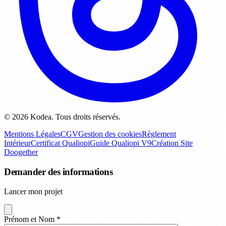
© 2026 Kodea. Tous droits réservés.
Mentions Légales
CGV
Gestion des cookies
Règlement
Intérieur
Certificat Qualiopi
Guide Qualiopi V9
Création Site
Doogether
Demander des informations
Lancer mon projet
Prénom et Nom
*