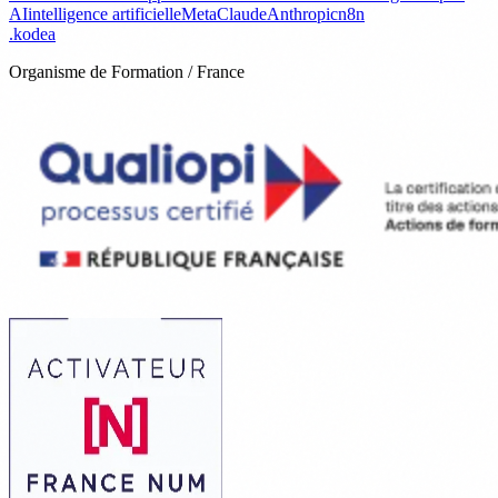
AI
intelligence artificielle
Meta
Claude
Anthropic
n8n
.
kodea
Organisme de Formation / France