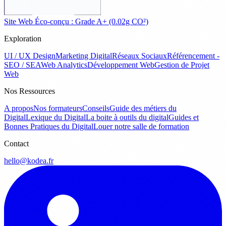
Site Web Éco-conçu : Grade A+ (0.02g CO²)
Exploration
UI / UX Design
Marketing Digital
Réseaux Sociaux
Référencement -
SEO / SEA
Web Analytics
Développement Web
Gestion de Projet
Web
Nos Ressources
A propos
Nos formateurs
Conseils
Guide des métiers du
Digital
Lexique du Digital
La boite à outils du digital
Guides et
Bonnes Pratiques du Digital
Louer notre salle de formation
Contact
hello@kodea.fr