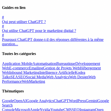
Guides en lien
#
Qui peut utiliser ChatGPT ?
#
Qui utilise ChatGPT pour le marketing digital ?
#
Pourquoi ChatGPT donne-t-il des réponses différentes à la même
question...
Toutes les catégories
Application Mobile
Automatisation
Bureautique
Développement
Web
E-commerce
Emailing
Gestion de Projets Web
Hébergement
Web
Inbound Marketing
Intelligence Artificielle
Kodea
Talks
SEA
SEO
Social Media
Web Analytics
Web Design
Web
Performance
WebMarketing
Thématiques
Google
OpenAI
Google Analytics
ChatGPT
WordPress
Gemini
Google
Search
Console
Microsoft
Apple
Nvidia
Youtube
CMS
SEO
Instagram
Open