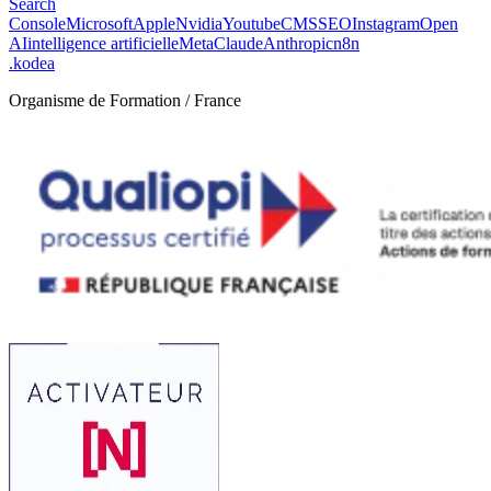
Search
Console
Microsoft
Apple
Nvidia
Youtube
CMS
SEO
Instagram
Open
AI
intelligence artificielle
Meta
Claude
Anthropic
n8n
.
kodea
Organisme de Formation / France