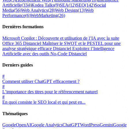
Artificielle
(334)
Kodea Talks
(9)
SEA
(12)
SEO
(142)
Social
Media
(56)
Web Analytics
(28)
Web Design
(13)
Web
Performance
(6)
WebMarketing
(26)
Dernières formations
Microsoft Copilot : Découverte et utilisation de l’IA avec la suite
Office 365
Distanciel
Maîtriser le SWOT et le PESTEL pour une
analyse stratégique efficace
Distanciel
Exploitez l’Intelligence
Artificielle avec des outils No-Code
Distanciel
Derniers guides
#
Comment utiliser ChatGPT efficacement ?
#
L’importance des titres pour le référencement naturel
#
En quoi consiste le SEO local et qui peut en...
Thématiques
Google
OpenAI
Google Analytics
ChatGPT
WordPress
Gemini
Google