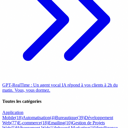
GPT-RealTime : Un agent vocal IA répond à vos clients à 2h du
matin. Vous, vous dormez.
Toutes les catégories
Application
Mobile
(18)
Automatisation
(4)
Bureautique
(39)
Développement
Web
(77)
E-commerce
(18)
Emailing
(10)
Gestion de Projets
Web
(5)
Hébergement Web
(1)
Inbound Marketing
(10)
Intelligence