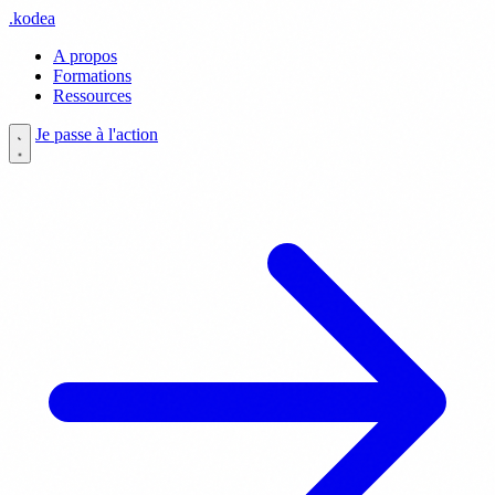
.
kodea
A propos
Formations
Ressources
Je passe à l'action