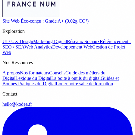
Site Web Éco-conçu : Grade A+ (0.02g CO²)
Exploration
UI / UX Design
Marketing Digital
Réseaux Sociaux
Référencement -
SEO / SEA
Web Analytics
Développement Web
Gestion de Projet
Web
Nos Ressources
A propos
Nos formateurs
Conseils
Guide des métiers du
Digital
Lexique du Digital
La boite à outils du digital
Guides et
Bonnes Pratiques du Digital
Louer notre salle de formation
Contact
hello@kodea.fr