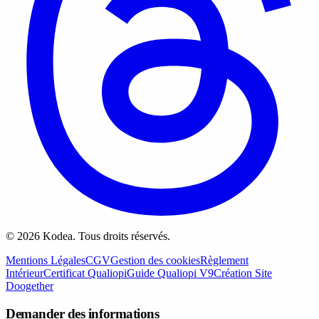
© 2026 Kodea. Tous droits réservés.
Mentions Légales
CGV
Gestion des cookies
Règlement
Intérieur
Certificat Qualiopi
Guide Qualiopi V9
Création Site
Doogether
Demander des informations