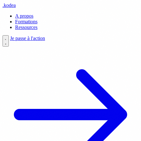
.
kodea
A propos
Formations
Ressources
Je passe à l'action