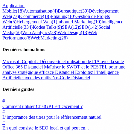
Application
Mobile
(18)
Automatisation
(4)
Bureautique
(39)
Développement
Web
(77)
E-commerce
(18)
Emailing
(10)
Gestion de Projets
Web
(5)
Hébergement Web
(1)
Inbound Marketing
(10)
Intelligence
Artificielle
(334)
Kodea Talks
(9)
SEA
(12)
SEO
(142)
Social
Media
(56)
Web Analytics
(28)
Web Design
(13)
Web
Performance
(6)
WebMarketing
(26)
Dernières formations
Microsoft Copilot : Découverte et utilisation de l’IA avec la suite
Office 365
Distanciel
Maîtriser le SWOT et le PESTEL pour une
analyse stratégique efficace
Distanciel
Exploitez l’Intelligence
Artificielle avec des outils No-Code
Distanciel
Derniers guides
#
Comment utiliser ChatGPT efficacement ?
#
L’importance des titres pour le référencement naturel
#
En quoi consiste le SEO local et qui peut en...