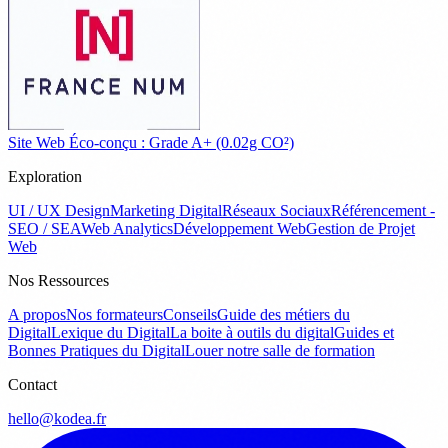
Site Web Éco-conçu : Grade A+ (0.02g CO²)
Exploration
UI / UX Design
Marketing Digital
Réseaux Sociaux
Référencement -
SEO / SEA
Web Analytics
Développement Web
Gestion de Projet
Web
Nos Ressources
A propos
Nos formateurs
Conseils
Guide des métiers du
Digital
Lexique du Digital
La boite à outils du digital
Guides et
Bonnes Pratiques du Digital
Louer notre salle de formation
Contact
hello@kodea.fr