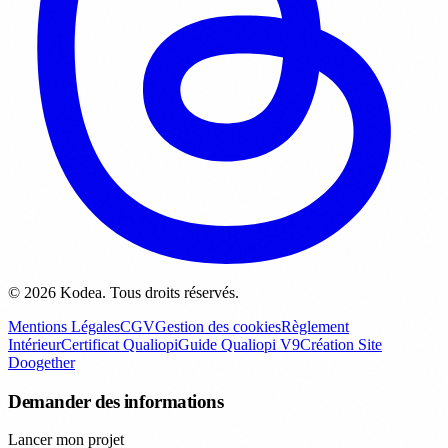
© 2026 Kodea. Tous droits réservés.
Mentions Légales
CGV
Gestion des cookies
Règlement
Intérieur
Certificat Qualiopi
Guide Qualiopi V9
Création Site
Doogether
Demander des informations
Lancer mon projet