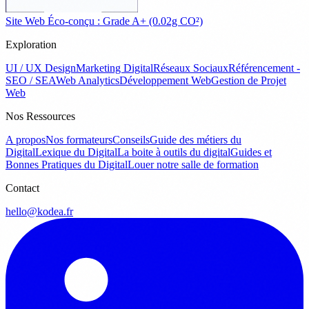
Site Web Éco-conçu : Grade A+ (0.02g CO²)
Exploration
UI / UX Design
Marketing Digital
Réseaux Sociaux
Référencement -
SEO / SEA
Web Analytics
Développement Web
Gestion de Projet
Web
Nos Ressources
A propos
Nos formateurs
Conseils
Guide des métiers du
Digital
Lexique du Digital
La boite à outils du digital
Guides et
Bonnes Pratiques du Digital
Louer notre salle de formation
Contact
hello@kodea.fr