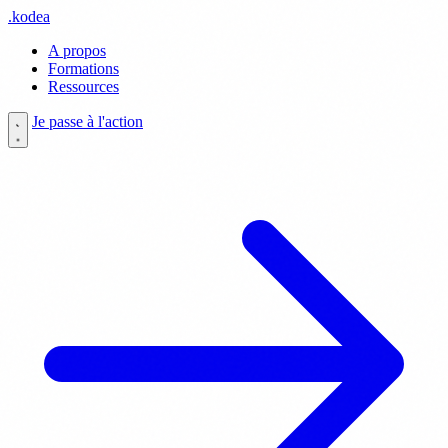
.
kodea
A propos
Formations
Ressources
Je passe à l'action