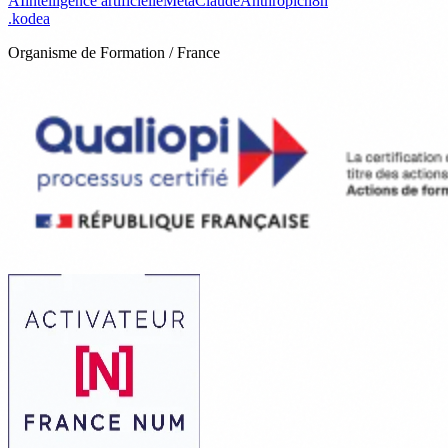
AI
intelligence artificielle
Meta
Claude
Anthropic
n8n
.
kodea
Organisme de Formation / France