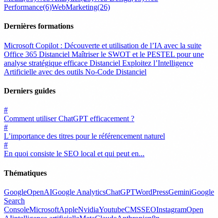
Performance
(6)
WebMarketing
(26)
Dernières formations
Microsoft Copilot : Découverte et utilisation de l’IA avec la suite
Office 365
Distanciel
Maîtriser le SWOT et le PESTEL pour une
analyse stratégique efficace
Distanciel
Exploitez l’Intelligence
Artificielle avec des outils No-Code
Distanciel
Derniers guides
#
Comment utiliser ChatGPT efficacement ?
#
L’importance des titres pour le référencement naturel
#
En quoi consiste le SEO local et qui peut en...
Thématiques
Google
OpenAI
Google Analytics
ChatGPT
WordPress
Gemini
Google
Search
Console
Microsoft
Apple
Nvidia
Youtube
CMS
SEO
Instagram
Open