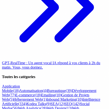
GPT-RealTime : Un agent vocal IA répond à vos clients à 2h du
matin. Vous, vous dormez.
Toutes les catégories
Application
Mobile
(18)
Automatisation
(4)
Bureautique
(39)
Développement
Web
(77)
E-commerce
(18)
Emailing
(10)
Gestion de Projets
Web
(5)
Hébergement Web
(1)
Inbound Marketing
(10)
Intelligence
Artificielle
(334)
Kodea Talks
(9)
SEA
(12)
SEO
(142)
Social
Media
(56)
Web Analytics
(28)
Web Design
(13)
Web