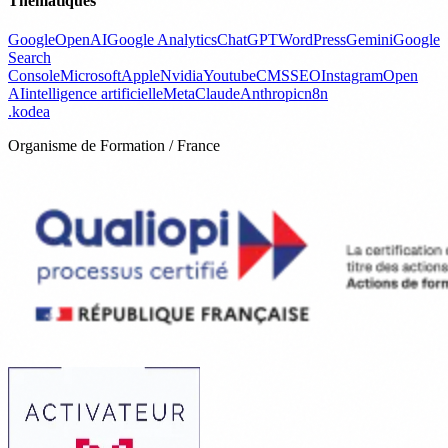
Thématiques
Google
OpenAI
Google Analytics
ChatGPT
WordPress
Gemini
Google
Search
Console
Microsoft
Apple
Nvidia
Youtube
CMS
SEO
Instagram
Open
AI
intelligence artificielle
Meta
Claude
Anthropic
n8n
.
kodea
Organisme de Formation / France