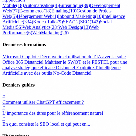
Mobile
(18)
Automatisation
(4)
Bureautique
(39)
Développement
Web
(77)
E-commerce
(18)
Emailing
(10)
Gestion de Projets
Web
(5)
Hébergement Web
(1)
Inbound Marketing
(10)
Intelligence
Artificielle
(334)
Kodea Talks
(9)
SEA
(12)
SEO
(142)
Social
Media
(56)
Web Analytics
(28)
Web Design
(13)
Web
Performance
(6)
WebMarketing
(26)
Dernières formations
Microsoft Copilot : Découverte et utilisation de l’IA avec la suite
Office 365
Distanciel
Maîtriser le SWOT et le PESTEL pour une
analyse stratégique efficace
Distanciel
Exploitez l’Intelligence
Artificielle avec des outils No-Code
Distanciel
Derniers guides
#
Comment utiliser ChatGPT efficacement ?
#
L’importance des titres pour le référencement naturel
#
En quoi consiste le SEO local et qui peut en...