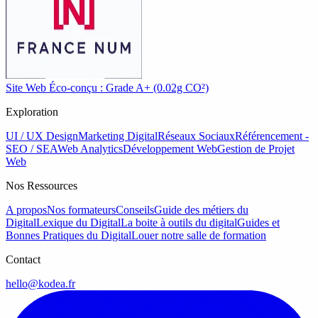
Site Web Éco-conçu : Grade A+ (0.02g CO²)
Exploration
UI / UX Design
Marketing Digital
Réseaux Sociaux
Référencement -
SEO / SEA
Web Analytics
Développement Web
Gestion de Projet
Web
Nos Ressources
A propos
Nos formateurs
Conseils
Guide des métiers du
Digital
Lexique du Digital
La boite à outils du digital
Guides et
Bonnes Pratiques du Digital
Louer notre salle de formation
Contact
hello@kodea.fr