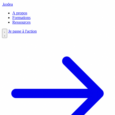
.
kodea
A propos
Formations
Ressources
Je passe à l'action