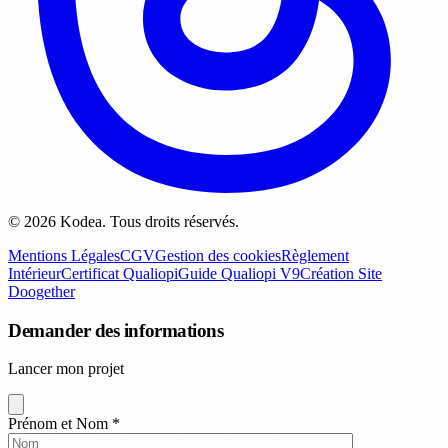
© 2026 Kodea. Tous droits réservés.
Mentions Légales
CGV
Gestion des cookies
Règlement
Intérieur
Certificat Qualiopi
Guide Qualiopi V9
Création Site
Doogether
Demander des informations
Lancer mon projet
Prénom et Nom
*