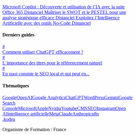
Microsoft Copilot : Découverte et utilisation de l’IA avec la suite
Office 365
Distanciel
Maîtriser le SWOT et le PESTEL pour une
analyse stratégique efficace
Distanciel
Exploitez l’Intelligence
Artificielle avec des outils No-Code
Distanciel
Derniers guides
#
Comment utiliser ChatGPT efficacement ?
#
L’importance des titres pour le référencement naturel
#
En quoi consiste le SEO local et qui peut en...
Thématiques
Google
OpenAI
Google Analytics
ChatGPT
WordPress
Gemini
Google
Search
Console
Microsoft
Apple
Nvidia
Youtube
CMS
SEO
Instagram
Open
AI
intelligence artificielle
Meta
Claude
Anthropic
n8n
.
kodea
Organisme de Formation / France