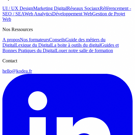
UI / UX Design
Marketing Digital
Réseaux Sociaux
Référencement -
SEO / SEA
Web Analytics
Développement Web
Gestion de Projet
Web
Nos Ressources
A propos
Nos formateurs
Conseils
Guide des métiers du
Digital
Lexique du Digital
La boite à outils du digital
Guides et
Bonnes Pratiques du Digital
Louer notre salle de formation
Contact
hello@kodea.fr