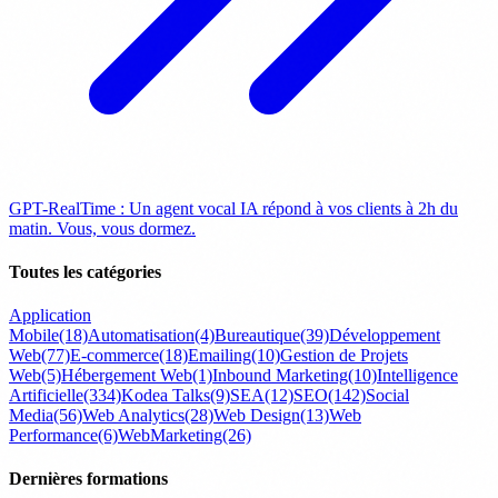
GPT-RealTime : Un agent vocal IA répond à vos clients à 2h du
matin. Vous, vous dormez.
Toutes les catégories
Application
Mobile
(18)
Automatisation
(4)
Bureautique
(39)
Développement
Web
(77)
E-commerce
(18)
Emailing
(10)
Gestion de Projets
Web
(5)
Hébergement Web
(1)
Inbound Marketing
(10)
Intelligence
Artificielle
(334)
Kodea Talks
(9)
SEA
(12)
SEO
(142)
Social
Media
(56)
Web Analytics
(28)
Web Design
(13)
Web
Performance
(6)
WebMarketing
(26)
Dernières formations