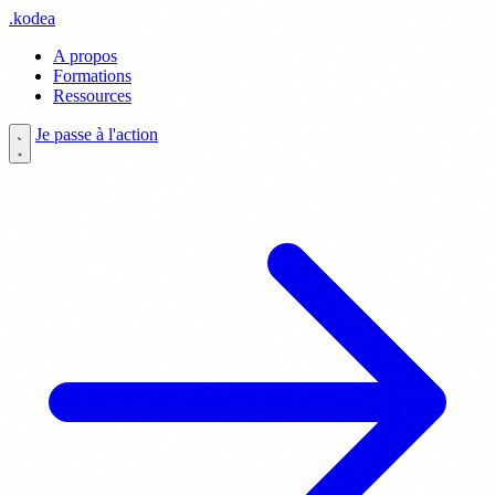
.
kodea
A propos
Formations
Ressources
Je passe à l'action