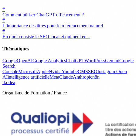
#
Comment utiliser ChatGPT efficacement ?
#
L’importance des titres pour le référencement naturel
#
En quoi consiste le SEO local et qui peut en...
Thématiques
Google
OpenAI
Google Analytics
ChatGPT
WordPress
Gemini
Google
Search
Console
Microsoft
Apple
Nvidia
Youtube
CMS
SEO
Instagram
Open
AI
intelligence artificielle
Meta
Claude
Anthropic
n8n
.
kodea
Organisme de Formation / France