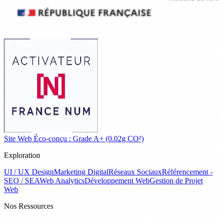
Site Web Éco-conçu : Grade A+ (0.02g CO²)
Exploration
UI / UX Design
Marketing Digital
Réseaux Sociaux
Référencement -
SEO / SEA
Web Analytics
Développement Web
Gestion de Projet
Web
Nos Ressources