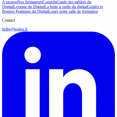
A propos
Nos formateurs
Conseils
Guide des métiers du
Digital
Lexique du Digital
La boite à outils du digital
Guides et
Bonnes Pratiques du Digital
Louer notre salle de formation
Contact
hello@kodea.fr