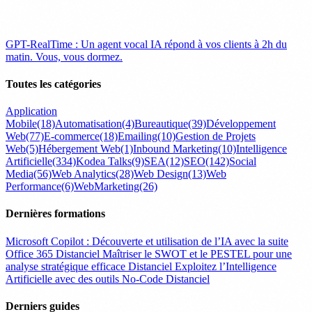
GPT-RealTime : Un agent vocal IA répond à vos clients à 2h du
matin. Vous, vous dormez.
Toutes les catégories
Application
Mobile
(18)
Automatisation
(4)
Bureautique
(39)
Développement
Web
(77)
E-commerce
(18)
Emailing
(10)
Gestion de Projets
Web
(5)
Hébergement Web
(1)
Inbound Marketing
(10)
Intelligence
Artificielle
(334)
Kodea Talks
(9)
SEA
(12)
SEO
(142)
Social
Media
(56)
Web Analytics
(28)
Web Design
(13)
Web
Performance
(6)
WebMarketing
(26)
Dernières formations
Microsoft Copilot : Découverte et utilisation de l’IA avec la suite
Office 365
Distanciel
Maîtriser le SWOT et le PESTEL pour une
analyse stratégique efficace
Distanciel
Exploitez l’Intelligence
Artificielle avec des outils No-Code
Distanciel
Derniers guides