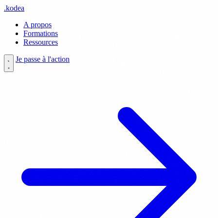
.
kodea
A propos
Formations
Ressources
Je passe à l'action