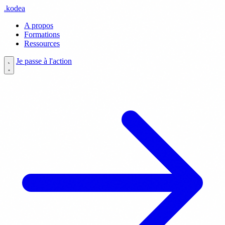
.
kodea
A propos
Formations
Ressources
Je passe à l'action