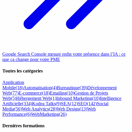
Google Search Console mesure enfin votre présence dans l’IA : ce
que ça change pour votre PME
Toutes les catégories
Application
Mobile
(18)
Automatisation
(4)
Bureautique
(39)
Développement
Web
(77)
E-commerce
(18)
Emailing
(10)
Gestion de Projets
Web
(5)
Hébergement Web
(1)
Inbound Marketing
(10)
Intelligence
Artificielle
(334)
Kodea Talks
(9)
SEA
(12)
SEO
(142)
Social
Media
(56)
Web Analytics
(28)
Web Design
(13)
Web
Performance
(6)
WebMarketing
(26)
Dernières formations