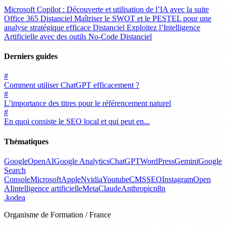
Microsoft Copilot : Découverte et utilisation de l’IA avec la suite
Office 365
Distanciel
Maîtriser le SWOT et le PESTEL pour une
analyse stratégique efficace
Distanciel
Exploitez l’Intelligence
Artificielle avec des outils No-Code
Distanciel
Derniers guides
#
Comment utiliser ChatGPT efficacement ?
#
L’importance des titres pour le référencement naturel
#
En quoi consiste le SEO local et qui peut en...
Thématiques
Google
OpenAI
Google Analytics
ChatGPT
WordPress
Gemini
Google
Search
Console
Microsoft
Apple
Nvidia
Youtube
CMS
SEO
Instagram
Open
AI
intelligence artificielle
Meta
Claude
Anthropic
n8n
.
kodea
Organisme de Formation / France