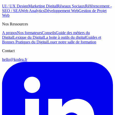
UI / UX Design
Marketing Digital
Réseaux Sociaux
Référencement -
SEO / SEA
Web Analytics
Développement Web
Gestion de Projet
Web
Nos Ressources
A propos
Nos formateurs
Conseils
Guide des métiers du
Digital
Lexique du Digital
La boite à outils du digital
Guides et
Bonnes Pratiques du Digital
Louer notre salle de formation
Contact
hello@kodea.fr