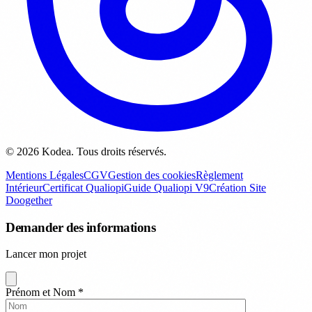
© 2026 Kodea. Tous droits réservés.
Mentions Légales
CGV
Gestion des cookies
Règlement
Intérieur
Certificat Qualiopi
Guide Qualiopi V9
Création Site
Doogether
Demander des informations
Lancer mon projet
Prénom et Nom
*