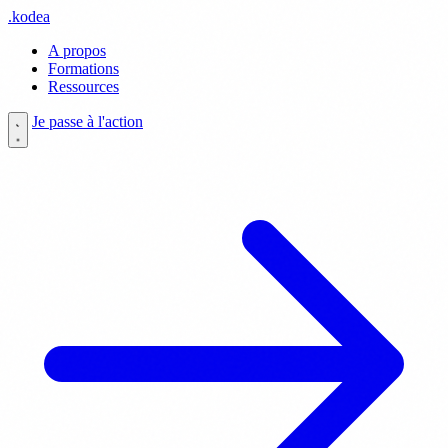
.
kodea
A propos
Formations
Ressources
Je passe à l'action