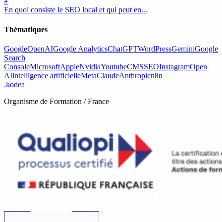
#
En quoi consiste le SEO local et qui peut en...
Thématiques
Google
OpenAI
Google Analytics
ChatGPT
WordPress
Gemini
Google
Search
Console
Microsoft
Apple
Nvidia
Youtube
CMS
SEO
Instagram
Open
AI
intelligence artificielle
Meta
Claude
Anthropic
n8n
.
kodea
Organisme de Formation / France