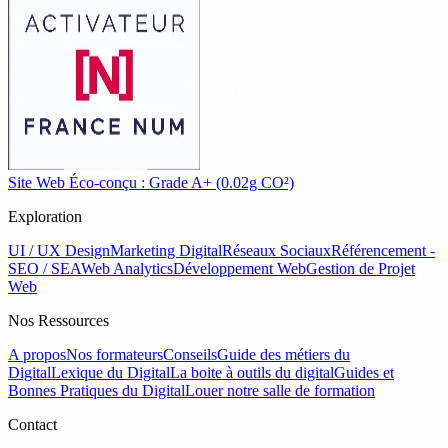
Site Web Éco-conçu : Grade A+ (0.02g CO²)
Exploration
UI / UX Design
Marketing Digital
Réseaux Sociaux
Référencement -
SEO / SEA
Web Analytics
Développement Web
Gestion de Projet
Web
Nos Ressources
A propos
Nos formateurs
Conseils
Guide des métiers du
Digital
Lexique du Digital
La boite à outils du digital
Guides et
Bonnes Pratiques du Digital
Louer notre salle de formation
Contact