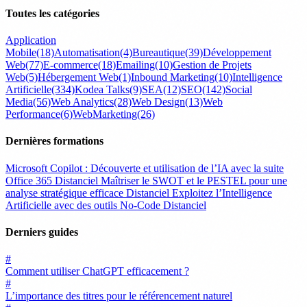
Toutes les catégories
Application
Mobile
(18)
Automatisation
(4)
Bureautique
(39)
Développement
Web
(77)
E-commerce
(18)
Emailing
(10)
Gestion de Projets
Web
(5)
Hébergement Web
(1)
Inbound Marketing
(10)
Intelligence
Artificielle
(334)
Kodea Talks
(9)
SEA
(12)
SEO
(142)
Social
Media
(56)
Web Analytics
(28)
Web Design
(13)
Web
Performance
(6)
WebMarketing
(26)
Dernières formations
Microsoft Copilot : Découverte et utilisation de l’IA avec la suite
Office 365
Distanciel
Maîtriser le SWOT et le PESTEL pour une
analyse stratégique efficace
Distanciel
Exploitez l’Intelligence
Artificielle avec des outils No-Code
Distanciel
Derniers guides
#
Comment utiliser ChatGPT efficacement ?
#
L’importance des titres pour le référencement naturel