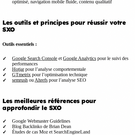
optimisé, navigation mobile fluide, contenu qualitatif
Les outils et principes pour réussir votre
SXO
Outils essentiels :
Google Search Console
et
Google Analytics
pour le suivi des
performances
Hotjar
pour l’analyse comportementale
GTmetrix
pour l’optimisation technique
semrush
ou
Ahrefs
pour l’analyse SEO
Les meilleures références pour
approfondir le SXO
Google Webmaster Guidelines
Blog Backlinko de Brian Dean
Études de cas Moz et SearchEngineLand