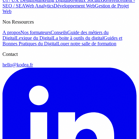
UI / UX Design
Marketing Digital
Réseaux Sociaux
Référencement -
SEO / SEA
Web Analytics
Développement Web
Gestion de Projet
Web
Nos Ressources
A propos
Nos formateurs
Conseils
Guide des métiers du
Digital
Lexique du Digital
La boite à outils du digital
Guides et
Bonnes Pratiques du Digital
Louer notre salle de formation
Contact
hello@kodea.fr