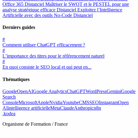
Office 365
Distanciel
Maîtriser le SWOT et le PESTEL pour une
analyse stratégique efficace
Distanciel
Exploitez l’Intelligence
Artificielle avec des outils No-Code
Distanciel
Derniers guides
#
Comment utiliser ChatGPT efficacement ?
#
L’importance des titres pour le référencement naturel
#
En quoi consiste le SEO local et qui peut en...
Thématiques
Google
OpenAI
Google Analytics
ChatGPT
WordPress
Gemini
Google
Search
Console
Microsoft
Apple
Nvidia
Youtube
CMS
SEO
Instagram
Open
AI
intelligence artificielle
Meta
Claude
Anthropic
n8n
.
kodea
Organisme de Formation / France