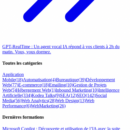
GPT-RealTime : Un agent vocal IA répond à vos clients à 2h du
matin. Vous, vous dormez.
Toutes les catégories
Application
Mobile
(18)
Automatisation
(4)
Bureautique
(39)
Développement
Web
(77)
E-commerce
(18)
Emailing
(10)
Gestion de Projets
Web
(5)
Hébergement Web
(1)
Inbound Marketing
(10)
Intelligence
Artificielle
(334)
Kodea Talks
(9)
SEA
(12)
SEO
(142)
Social
Media
(56)
Web Analytics
(28)
Web Design
(13)
Web
Performance
(6)
WebMarketing
(26)
Dernières formations
Microsoft Copilot : Découverte et utilisation de l’IA avec la suite