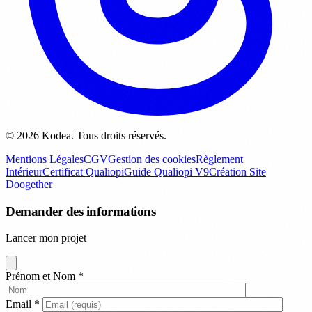
© 2026 Kodea. Tous droits réservés.
Mentions Légales
CGV
Gestion des cookies
Règlement
Intérieur
Certificat Qualiopi
Guide Qualiopi V9
Création Site
Doogether
Demander des informations
Lancer mon projet
Prénom et Nom
*
Email
*