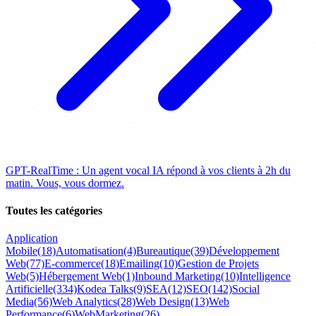
GPT-RealTime : Un agent vocal IA répond à vos clients à 2h du
matin. Vous, vous dormez.
Toutes les catégories
Application
Mobile
(18)
Automatisation
(4)
Bureautique
(39)
Développement
Web
(77)
E-commerce
(18)
Emailing
(10)
Gestion de Projets
Web
(5)
Hébergement Web
(1)
Inbound Marketing
(10)
Intelligence
Artificielle
(334)
Kodea Talks
(9)
SEA
(12)
SEO
(142)
Social
Media
(56)
Web Analytics
(28)
Web Design
(13)
Web
Performance
(6)
WebMarketing
(26)