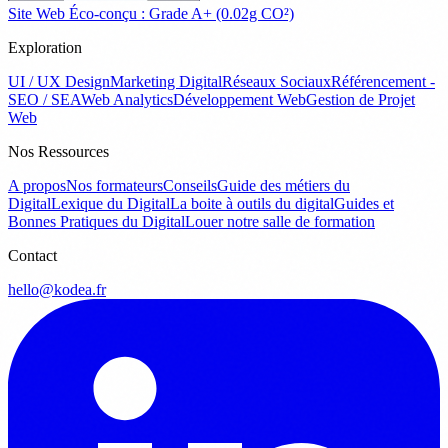
Site Web Éco-conçu : Grade A+ (0.02g CO²)
Exploration
UI / UX Design
Marketing Digital
Réseaux Sociaux
Référencement -
SEO / SEA
Web Analytics
Développement Web
Gestion de Projet
Web
Nos Ressources
A propos
Nos formateurs
Conseils
Guide des métiers du
Digital
Lexique du Digital
La boite à outils du digital
Guides et
Bonnes Pratiques du Digital
Louer notre salle de formation
Contact
hello@kodea.fr