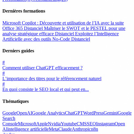
Dernières formations
Microsoft Copilot : Découverte et utilisation de l’IA avec la suite
Office 365
Distanciel
Maîtriser le SWOT et le PESTEL pour une
analyse stratégique efficace
Distanciel
Exploitez l’Intelligence
Artificielle avec des outils No-Code
Distanciel
Derniers guides
#
Comment utiliser ChatGPT efficacement ?
#
L’importance des titres pour le référencement naturel
#
En quoi consiste le SEO local et qui peut en...
Thématiques
Google
OpenAI
Google Analytics
ChatGPT
WordPress
Gemini
Google
Search
Console
Microsoft
Apple
Nvidia
Youtube
CMS
SEO
Instagram
Open
AI
intelligence artificielle
Meta
Claude
Anthropic
n8n