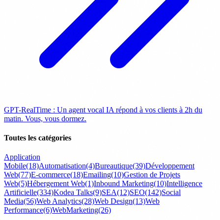
GPT-RealTime : Un agent vocal IA répond à vos clients à 2h du
matin. Vous, vous dormez.
Toutes les catégories
Application
Mobile
(18)
Automatisation
(4)
Bureautique
(39)
Développement
Web
(77)
E-commerce
(18)
Emailing
(10)
Gestion de Projets
Web
(5)
Hébergement Web
(1)
Inbound Marketing
(10)
Intelligence
Artificielle
(334)
Kodea Talks
(9)
SEA
(12)
SEO
(142)
Social
Media
(56)
Web Analytics
(28)
Web Design
(13)
Web
Performance
(6)
WebMarketing
(26)