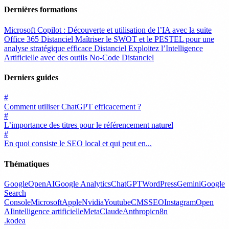
Dernières formations
Microsoft Copilot : Découverte et utilisation de l’IA avec la suite
Office 365
Distanciel
Maîtriser le SWOT et le PESTEL pour une
analyse stratégique efficace
Distanciel
Exploitez l’Intelligence
Artificielle avec des outils No-Code
Distanciel
Derniers guides
#
Comment utiliser ChatGPT efficacement ?
#
L’importance des titres pour le référencement naturel
#
En quoi consiste le SEO local et qui peut en...
Thématiques
Google
OpenAI
Google Analytics
ChatGPT
WordPress
Gemini
Google
Search
Console
Microsoft
Apple
Nvidia
Youtube
CMS
SEO
Instagram
Open
AI
intelligence artificielle
Meta
Claude
Anthropic
n8n
.
kodea