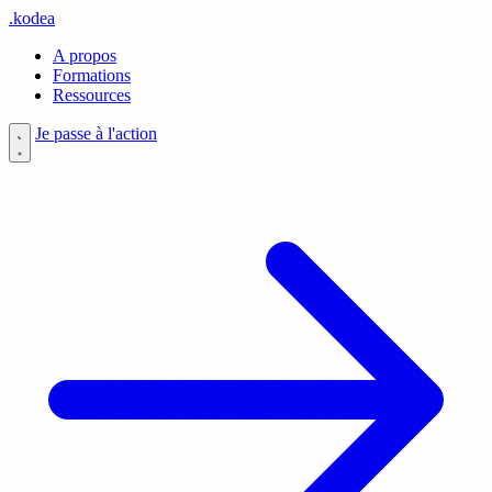
.
kodea
A propos
Formations
Ressources
Je passe à l'action