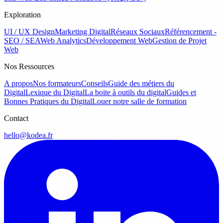
Exploration
UI / UX Design
Marketing Digital
Réseaux Sociaux
Référencement -
SEO / SEA
Web Analytics
Développement Web
Gestion de Projet
Web
Nos Ressources
A propos
Nos formateurs
Conseils
Guide des métiers du
Digital
Lexique du Digital
La boite à outils du digital
Guides et
Bonnes Pratiques du Digital
Louer notre salle de formation
Contact
hello@kodea.fr