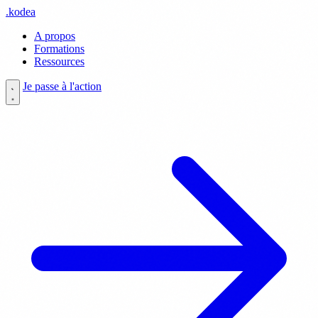
.
kodea
A propos
Formations
Ressources
Je passe à l'action