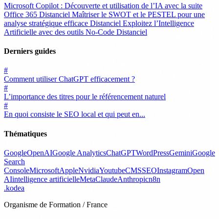
Microsoft Copilot : Découverte et utilisation de l’IA avec la suite
Office 365
Distanciel
Maîtriser le SWOT et le PESTEL pour une
analyse stratégique efficace
Distanciel
Exploitez l’Intelligence
Artificielle avec des outils No-Code
Distanciel
Derniers guides
#
Comment utiliser ChatGPT efficacement ?
#
L’importance des titres pour le référencement naturel
#
En quoi consiste le SEO local et qui peut en...
Thématiques
Google
OpenAI
Google Analytics
ChatGPT
WordPress
Gemini
Google
Search
Console
Microsoft
Apple
Nvidia
Youtube
CMS
SEO
Instagram
Open
AI
intelligence artificielle
Meta
Claude
Anthropic
n8n
.
kodea
Organisme de Formation / France