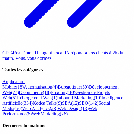
GPT-RealTime : Un agent vocal IA répond à vos clients à 2h du
matin. Vous, vous dormez.
Toutes les catégories
Application
Mobile
(18)
Automatisation
(4)
Bureautique
(39)
Développement
Web
(77)
E-commerce
(18)
Emailing
(10)
Gestion de Projets
Web
(5)
Hébergement Web
(1)
Inbound Marketing
(10)
Intelligence
Artificielle
(334)
Kodea Talks
(9)
SEA
(12)
SEO
(142)
Social
Media
(56)
Web Analytics
(28)
Web Design
(13)
Web
Performance
(6)
WebMarketing
(26)
Dernières formations