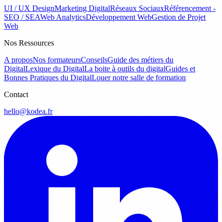
UI / UX Design
Marketing Digital
Réseaux Sociaux
Référencement -
SEO / SEA
Web Analytics
Développement Web
Gestion de Projet
Web
Nos Ressources
A propos
Nos formateurs
Conseils
Guide des métiers du
Digital
Lexique du Digital
La boite à outils du digital
Guides et
Bonnes Pratiques du Digital
Louer notre salle de formation
Contact
hello@kodea.fr