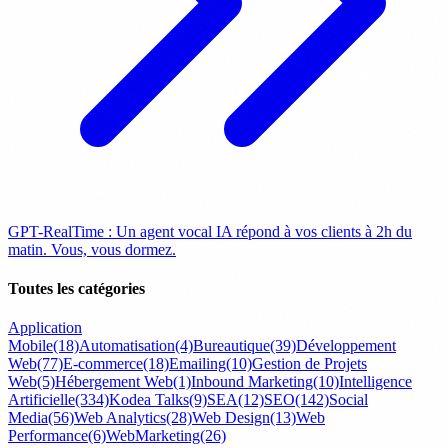
GPT-RealTime : Un agent vocal IA répond à vos clients à 2h du
matin. Vous, vous dormez.
Toutes les catégories
Application
Mobile
(18)
Automatisation
(4)
Bureautique
(39)
Développement
Web
(77)
E-commerce
(18)
Emailing
(10)
Gestion de Projets
Web
(5)
Hébergement Web
(1)
Inbound Marketing
(10)
Intelligence
Artificielle
(334)
Kodea Talks
(9)
SEA
(12)
SEO
(142)
Social
Media
(56)
Web Analytics
(28)
Web Design
(13)
Web
Performance
(6)
WebMarketing
(26)