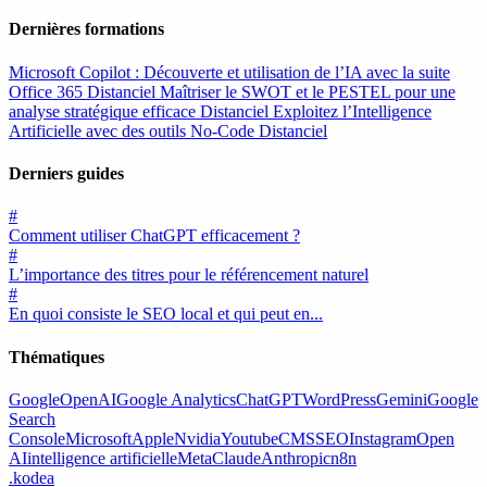
Dernières formations
Microsoft Copilot : Découverte et utilisation de l’IA avec la suite
Office 365
Distanciel
Maîtriser le SWOT et le PESTEL pour une
analyse stratégique efficace
Distanciel
Exploitez l’Intelligence
Artificielle avec des outils No-Code
Distanciel
Derniers guides
#
Comment utiliser ChatGPT efficacement ?
#
L’importance des titres pour le référencement naturel
#
En quoi consiste le SEO local et qui peut en...
Thématiques
Google
OpenAI
Google Analytics
ChatGPT
WordPress
Gemini
Google
Search
Console
Microsoft
Apple
Nvidia
Youtube
CMS
SEO
Instagram
Open
AI
intelligence artificielle
Meta
Claude
Anthropic
n8n
.
kodea