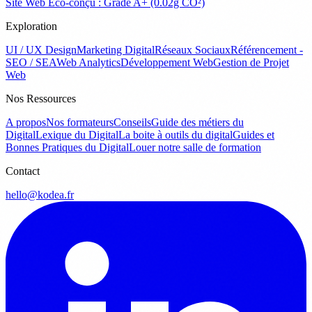
Site Web Éco-conçu : Grade A+ (0.02g CO²)
Exploration
UI / UX Design
Marketing Digital
Réseaux Sociaux
Référencement -
SEO / SEA
Web Analytics
Développement Web
Gestion de Projet
Web
Nos Ressources
A propos
Nos formateurs
Conseils
Guide des métiers du
Digital
Lexique du Digital
La boite à outils du digital
Guides et
Bonnes Pratiques du Digital
Louer notre salle de formation
Contact
hello@kodea.fr