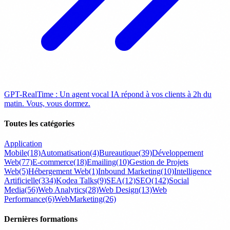
GPT-RealTime : Un agent vocal IA répond à vos clients à 2h du
matin. Vous, vous dormez.
Toutes les catégories
Application
Mobile
(18)
Automatisation
(4)
Bureautique
(39)
Développement
Web
(77)
E-commerce
(18)
Emailing
(10)
Gestion de Projets
Web
(5)
Hébergement Web
(1)
Inbound Marketing
(10)
Intelligence
Artificielle
(334)
Kodea Talks
(9)
SEA
(12)
SEO
(142)
Social
Media
(56)
Web Analytics
(28)
Web Design
(13)
Web
Performance
(6)
WebMarketing
(26)
Dernières formations