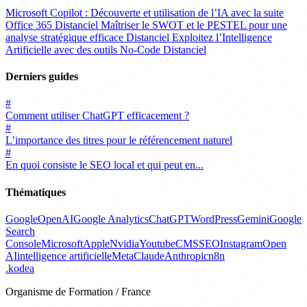
Microsoft Copilot : Découverte et utilisation de l’IA avec la suite
Office 365
Distanciel
Maîtriser le SWOT et le PESTEL pour une
analyse stratégique efficace
Distanciel
Exploitez l’Intelligence
Artificielle avec des outils No-Code
Distanciel
Derniers guides
#
Comment utiliser ChatGPT efficacement ?
#
L’importance des titres pour le référencement naturel
#
En quoi consiste le SEO local et qui peut en...
Thématiques
Google
OpenAI
Google Analytics
ChatGPT
WordPress
Gemini
Google
Search
Console
Microsoft
Apple
Nvidia
Youtube
CMS
SEO
Instagram
Open
AI
intelligence artificielle
Meta
Claude
Anthropic
n8n
.
kodea
Organisme de Formation / France