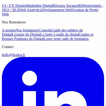
UI / UX Design
Marketing Digital
Réseaux Sociaux
Référencement -
SEO / SEA
Web Analytics
Développement Web
Gestion de Projet
Web
Nos Ressources
A propos
Nos formateurs
Conseils
Guide des métiers du
Digital
Lexique du Digital
La boite à outils du digital
Guides et
Bonnes Pratiques du Digital
Louer notre salle de formation
Contact
hello@kodea.fr