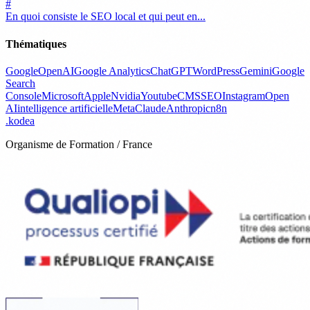
#
En quoi consiste le SEO local et qui peut en...
Thématiques
Google
OpenAI
Google Analytics
ChatGPT
WordPress
Gemini
Google
Search
Console
Microsoft
Apple
Nvidia
Youtube
CMS
SEO
Instagram
Open
AI
intelligence artificielle
Meta
Claude
Anthropic
n8n
.
kodea
Organisme de Formation / France