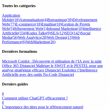
Toutes les catégories
Application
Mobile
(18)
Automatisation
(4)
Bureautique
(39)
Développement
Web
(77)
E-commerce
(18)
Emailing
(10)
Gestion de Projets
Web
(5)
Hébergement Web
(1)
Inbound Marketing
(10)
Intelligence
Artificielle
(334)
Kodea Talks
(9)
SEA
(12)
SEO
(142)
Social
Media
(56)
Web Analytics
(28)
Web Design
(13)
Web
Performance
(6)
WebMarketing
(26)
Dernières formations
Microsoft Copilot : Découverte et utilisation de l’IA avec la suite
Office 365
Distanciel
Maîtriser le SWOT et le PESTEL pour une
analyse stratégique efficace
Distanciel
Exploitez l’Intelligence
Artificielle avec des outils No-Code
Distanciel
Derniers guides
#
Comment utiliser ChatGPT efficacement ?
#
L’importance des titres pour le référencement naturel