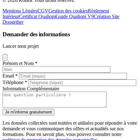
© 2026 Kodea. Tous droits réservés.
Mentions Légales
CGV
Gestion des cookies
Règlement
Intérieur
Certificat Qualiopi
Guide Qualiopi V9
Création Site
Doogether
Demander des informations
Lancer mon projet
Prénom et Nom
*
Email
*
Téléphone
*
Information Complémentaire
Les données collectées sont traitées et utilisées pour répondre à votre
demande et vous communiquer des offres et actualités sur nos
formations. Pour en savoir plus, vous pouvez consulter notre
politique de protection des données personnelles.