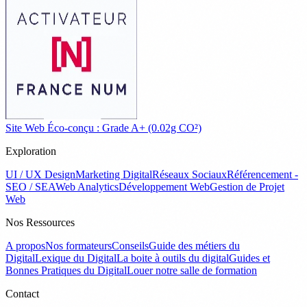
Site Web Éco-conçu : Grade A+ (0.02g CO²)
Exploration
UI / UX Design
Marketing Digital
Réseaux Sociaux
Référencement -
SEO / SEA
Web Analytics
Développement Web
Gestion de Projet
Web
Nos Ressources
A propos
Nos formateurs
Conseils
Guide des métiers du
Digital
Lexique du Digital
La boite à outils du digital
Guides et
Bonnes Pratiques du Digital
Louer notre salle de formation
Contact