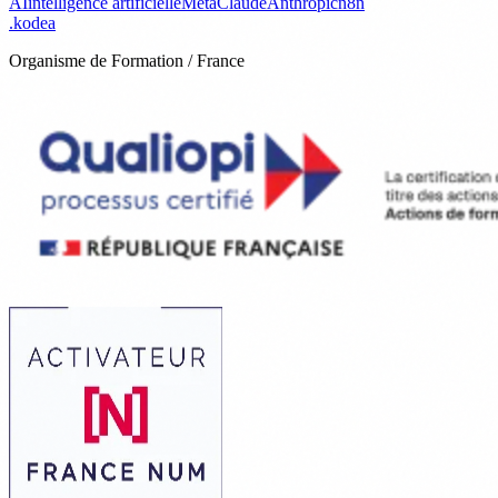
AI
intelligence artificielle
Meta
Claude
Anthropic
n8n
.
kodea
Organisme de Formation / France