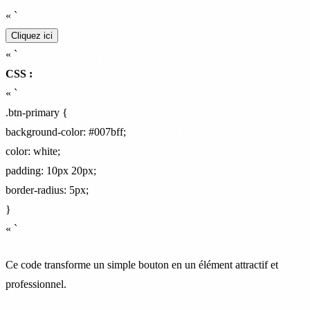
« `
Cliquez ici
« `
CSS :
« `
.btn-primary {
background-color: #007bff;
color: white;
padding: 10px 20px;
border-radius: 5px;
}
« `
Ce code transforme un simple bouton en un élément attractif et
professionnel.