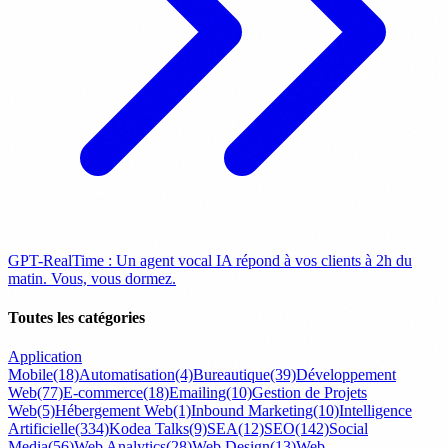
GPT-RealTime : Un agent vocal IA répond à vos clients à 2h du
matin. Vous, vous dormez.
Toutes les catégories
Application
Mobile
(18)
Automatisation
(4)
Bureautique
(39)
Développement
Web
(77)
E-commerce
(18)
Emailing
(10)
Gestion de Projets
Web
(5)
Hébergement Web
(1)
Inbound Marketing
(10)
Intelligence
Artificielle
(334)
Kodea Talks
(9)
SEA
(12)
SEO
(142)
Social
Media
(56)
Web Analytics
(28)
Web Design
(13)
Web