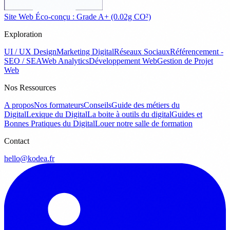
Site Web Éco-conçu : Grade A+ (0.02g CO²)
Exploration
UI / UX Design
Marketing Digital
Réseaux Sociaux
Référencement -
SEO / SEA
Web Analytics
Développement Web
Gestion de Projet
Web
Nos Ressources
A propos
Nos formateurs
Conseils
Guide des métiers du
Digital
Lexique du Digital
La boite à outils du digital
Guides et
Bonnes Pratiques du Digital
Louer notre salle de formation
Contact
hello@kodea.fr