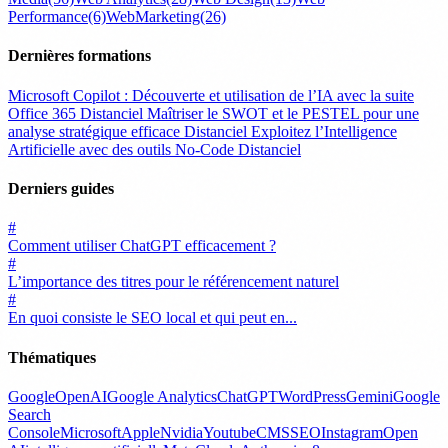
Performance
(6)
WebMarketing
(26)
Dernières formations
Microsoft Copilot : Découverte et utilisation de l’IA avec la suite
Office 365
Distanciel
Maîtriser le SWOT et le PESTEL pour une
analyse stratégique efficace
Distanciel
Exploitez l’Intelligence
Artificielle avec des outils No-Code
Distanciel
Derniers guides
#
Comment utiliser ChatGPT efficacement ?
#
L’importance des titres pour le référencement naturel
#
En quoi consiste le SEO local et qui peut en...
Thématiques
Google
OpenAI
Google Analytics
ChatGPT
WordPress
Gemini
Google
Search
Console
Microsoft
Apple
Nvidia
Youtube
CMS
SEO
Instagram
Open