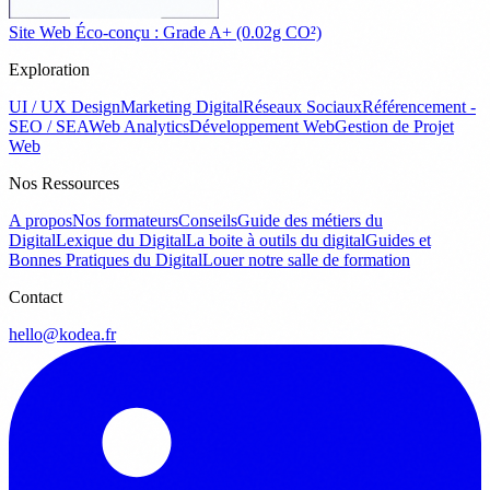
Site Web Éco-conçu : Grade A+ (0.02g CO²)
Exploration
UI / UX Design
Marketing Digital
Réseaux Sociaux
Référencement -
SEO / SEA
Web Analytics
Développement Web
Gestion de Projet
Web
Nos Ressources
A propos
Nos formateurs
Conseils
Guide des métiers du
Digital
Lexique du Digital
La boite à outils du digital
Guides et
Bonnes Pratiques du Digital
Louer notre salle de formation
Contact
hello@kodea.fr