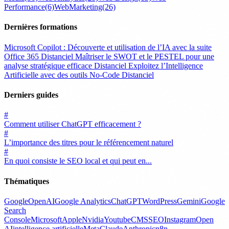
Performance
(6)
WebMarketing
(26)
Dernières formations
Microsoft Copilot : Découverte et utilisation de l’IA avec la suite
Office 365
Distanciel
Maîtriser le SWOT et le PESTEL pour une
analyse stratégique efficace
Distanciel
Exploitez l’Intelligence
Artificielle avec des outils No-Code
Distanciel
Derniers guides
#
Comment utiliser ChatGPT efficacement ?
#
L’importance des titres pour le référencement naturel
#
En quoi consiste le SEO local et qui peut en...
Thématiques
Google
OpenAI
Google Analytics
ChatGPT
WordPress
Gemini
Google
Search
Console
Microsoft
Apple
Nvidia
Youtube
CMS
SEO
Instagram
Open
AI
intelligence artificielle
Meta
Claude
Anthropic
n8n