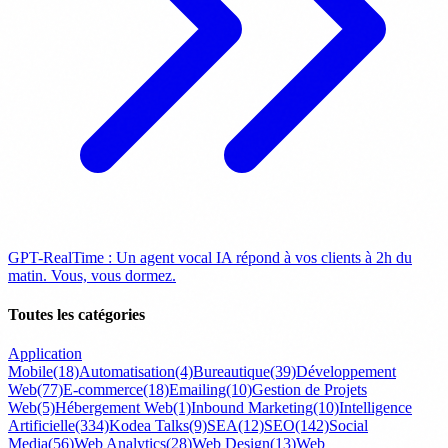
GPT-RealTime : Un agent vocal IA répond à vos clients à 2h du
matin. Vous, vous dormez.
Toutes les catégories
Application
Mobile
(18)
Automatisation
(4)
Bureautique
(39)
Développement
Web
(77)
E-commerce
(18)
Emailing
(10)
Gestion de Projets
Web
(5)
Hébergement Web
(1)
Inbound Marketing
(10)
Intelligence
Artificielle
(334)
Kodea Talks
(9)
SEA
(12)
SEO
(142)
Social
Media
(56)
Web Analytics
(28)
Web Design
(13)
Web