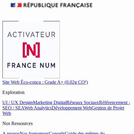
Site Web Éco-conçu : Grade A+ (0.02g CO²)
Exploration
UI / UX Design
Marketing Digital
Réseaux Sociaux
Référencement -
SEO / SEA
Web Analytics
Développement Web
Gestion de Projet
Web
Nos Ressources
A propos
Nos formateurs
Conseils
Guide des métiers du