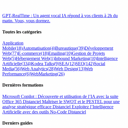
GPT-RealTime : Un agent vocal IA répond à vos clients à 2h du
matin. Vous, vous dormez.
Toutes les catégories
Application
Mobile
(18)
Automatisation
(4)
Bureautique
(39)
Développement
Web
(77)
E-commerce
(18)
Emailing
(10)
Gestion de Projets
Web
(5)
Hébergement Web
(1)
Inbound Marketing
(10)
Intelligence
Artificielle
(334)
Kodea Talks
(9)
SEA
(12)
SEO
(142)
Social
Media
(56)
Web Analytics
(28)
Web Design
(13)
Web
Performance
(6)
WebMarketing
(26)
Dernières formations
Microsoft Copilot : Découverte et utilisation de l’IA avec la suite
Office 365
Distanciel
Maîtriser le SWOT et le PESTEL pour une
analyse stratégique efficace
Distanciel
Exploitez l’Intelligence
Artificielle avec des outils No-Code
Distanciel
Derniers guides