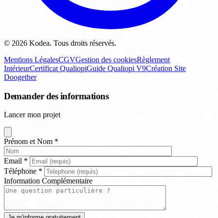
© 2026 Kodea. Tous droits réservés.
Mentions Légales
CGV
Gestion des cookies
Règlement
Intérieur
Certificat Qualiopi
Guide Qualiopi V9
Création Site
Doogether
Demander des informations
Lancer mon projet
Prénom et Nom
*
Email
*
Téléphone
*
Information Complémentaire