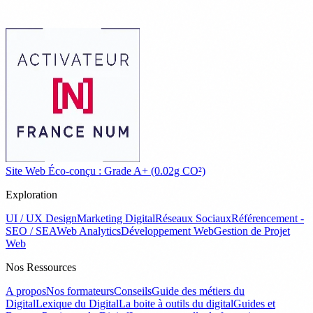
Site Web Éco-conçu : Grade A+ (0.02g CO²)
Exploration
UI / UX Design
Marketing Digital
Réseaux Sociaux
Référencement -
SEO / SEA
Web Analytics
Développement Web
Gestion de Projet
Web
Nos Ressources
A propos
Nos formateurs
Conseils
Guide des métiers du
Digital
Lexique du Digital
La boite à outils du digital
Guides et