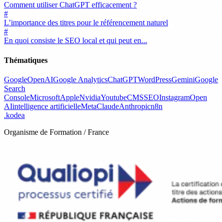
Comment utiliser ChatGPT efficacement ?
#
L’importance des titres pour le référencement naturel
#
En quoi consiste le SEO local et qui peut en...
Thématiques
Google
OpenAI
Google Analytics
ChatGPT
WordPress
Gemini
Google
Search
Console
Microsoft
Apple
Nvidia
Youtube
CMS
SEO
Instagram
Open
AI
intelligence artificielle
Meta
Claude
Anthropic
n8n
.
kodea
Organisme de Formation / France