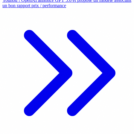
Youhou ! OpenAI annonce GPT 5.6 et propose un modèle associant
un bon rapport prix / performance