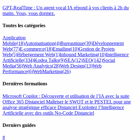
GPT-RealTime : Un agent vocal IA répond à vos clients à 2h du
matin. Vous, vous dormez.
Toutes les catégories
Application
Mobile
(18)
Automatisation
(4)
Bureautique
(39)
Développement
Web
(77)
E-commerce
(18)
Emailing
(10)
Gestion de Projets
Web
(5)
Hébergement Web
(1)
Inbound Marketing
(10)
Intelligence
Artificielle
(334)
Kodea Talks
(9)
SEA
(12)
SEO
(142)
Social
Media
(56)
Web Analytics
(28)
Web Design
(13)
Web
Performance
(6)
WebMarketing
(26)
Dernières formations
Microsoft Copilot : Découverte et utilisation de l’IA avec la suite
Office 365
Distanciel
Maîtriser le SWOT et le PESTEL pour une
analyse stratégique efficace
Distanciel
Exploitez l’Intelligence
Artificielle avec des outils No-Code
Distanciel
Derniers guides
#