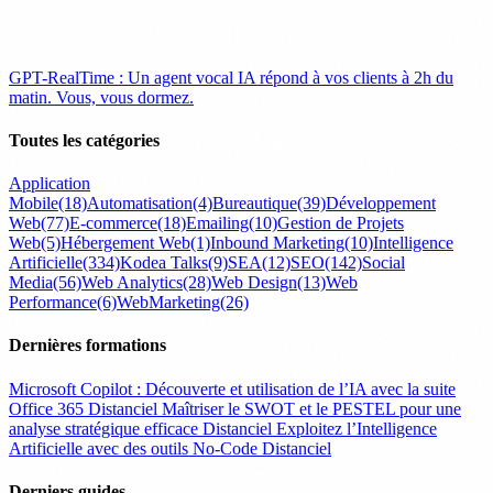
GPT-RealTime : Un agent vocal IA répond à vos clients à 2h du
matin. Vous, vous dormez.
Toutes les catégories
Application
Mobile
(18)
Automatisation
(4)
Bureautique
(39)
Développement
Web
(77)
E-commerce
(18)
Emailing
(10)
Gestion de Projets
Web
(5)
Hébergement Web
(1)
Inbound Marketing
(10)
Intelligence
Artificielle
(334)
Kodea Talks
(9)
SEA
(12)
SEO
(142)
Social
Media
(56)
Web Analytics
(28)
Web Design
(13)
Web
Performance
(6)
WebMarketing
(26)
Dernières formations
Microsoft Copilot : Découverte et utilisation de l’IA avec la suite
Office 365
Distanciel
Maîtriser le SWOT et le PESTEL pour une
analyse stratégique efficace
Distanciel
Exploitez l’Intelligence
Artificielle avec des outils No-Code
Distanciel
Derniers guides