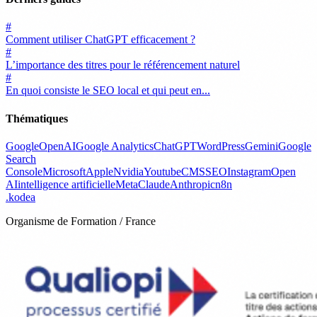
#
Comment utiliser ChatGPT efficacement ?
#
L’importance des titres pour le référencement naturel
#
En quoi consiste le SEO local et qui peut en...
Thématiques
Google
OpenAI
Google Analytics
ChatGPT
WordPress
Gemini
Google
Search
Console
Microsoft
Apple
Nvidia
Youtube
CMS
SEO
Instagram
Open
AI
intelligence artificielle
Meta
Claude
Anthropic
n8n
.
kodea
Organisme de Formation / France