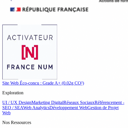
Site Web Éco-conçu : Grade A+ (0.02g CO²)
Exploration
UI / UX Design
Marketing Digital
Réseaux Sociaux
Référencement -
SEO / SEA
Web Analytics
Développement Web
Gestion de Projet
Web
Nos Ressources