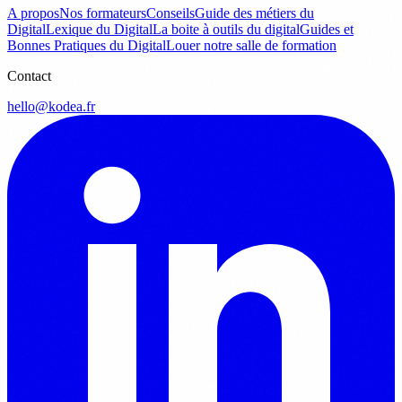
A propos
Nos formateurs
Conseils
Guide des métiers du
Digital
Lexique du Digital
La boite à outils du digital
Guides et
Bonnes Pratiques du Digital
Louer notre salle de formation
Contact
hello@kodea.fr