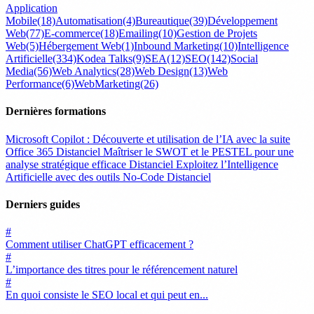
Application
Mobile
(18)
Automatisation
(4)
Bureautique
(39)
Développement
Web
(77)
E-commerce
(18)
Emailing
(10)
Gestion de Projets
Web
(5)
Hébergement Web
(1)
Inbound Marketing
(10)
Intelligence
Artificielle
(334)
Kodea Talks
(9)
SEA
(12)
SEO
(142)
Social
Media
(56)
Web Analytics
(28)
Web Design
(13)
Web
Performance
(6)
WebMarketing
(26)
Dernières formations
Microsoft Copilot : Découverte et utilisation de l’IA avec la suite
Office 365
Distanciel
Maîtriser le SWOT et le PESTEL pour une
analyse stratégique efficace
Distanciel
Exploitez l’Intelligence
Artificielle avec des outils No-Code
Distanciel
Derniers guides
#
Comment utiliser ChatGPT efficacement ?
#
L’importance des titres pour le référencement naturel
#
En quoi consiste le SEO local et qui peut en...