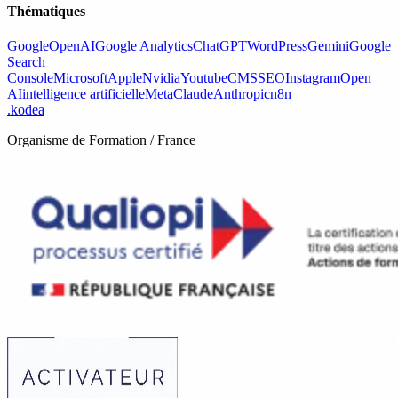
Thématiques
Google
OpenAI
Google Analytics
ChatGPT
WordPress
Gemini
Google
Search
Console
Microsoft
Apple
Nvidia
Youtube
CMS
SEO
Instagram
Open
AI
intelligence artificielle
Meta
Claude
Anthropic
n8n
.
kodea
Organisme de Formation / France