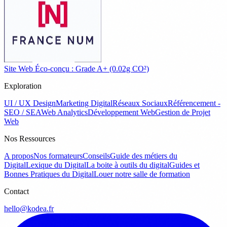
Site Web Éco-conçu : Grade A+ (0.02g CO²)
Exploration
UI / UX Design
Marketing Digital
Réseaux Sociaux
Référencement -
SEO / SEA
Web Analytics
Développement Web
Gestion de Projet
Web
Nos Ressources
A propos
Nos formateurs
Conseils
Guide des métiers du
Digital
Lexique du Digital
La boite à outils du digital
Guides et
Bonnes Pratiques du Digital
Louer notre salle de formation
Contact
hello@kodea.fr