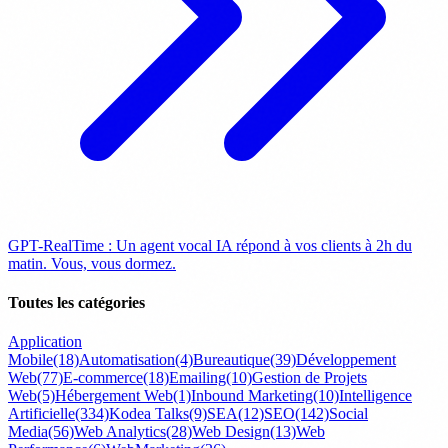
GPT-RealTime : Un agent vocal IA répond à vos clients à 2h du
matin. Vous, vous dormez.
Toutes les catégories
Application
Mobile
(18)
Automatisation
(4)
Bureautique
(39)
Développement
Web
(77)
E-commerce
(18)
Emailing
(10)
Gestion de Projets
Web
(5)
Hébergement Web
(1)
Inbound Marketing
(10)
Intelligence
Artificielle
(334)
Kodea Talks
(9)
SEA
(12)
SEO
(142)
Social
Media
(56)
Web Analytics
(28)
Web Design
(13)
Web