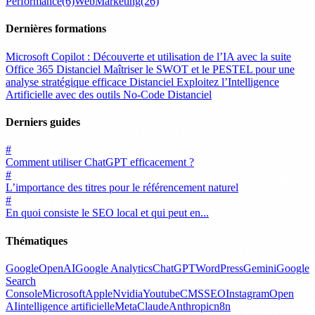
Performance
(6)
WebMarketing
(26)
Dernières formations
Microsoft Copilot : Découverte et utilisation de l’IA avec la suite
Office 365
Distanciel
Maîtriser le SWOT et le PESTEL pour une
analyse stratégique efficace
Distanciel
Exploitez l’Intelligence
Artificielle avec des outils No-Code
Distanciel
Derniers guides
#
Comment utiliser ChatGPT efficacement ?
#
L’importance des titres pour le référencement naturel
#
En quoi consiste le SEO local et qui peut en...
Thématiques
Google
OpenAI
Google Analytics
ChatGPT
WordPress
Gemini
Google
Search
Console
Microsoft
Apple
Nvidia
Youtube
CMS
SEO
Instagram
Open
AI
intelligence artificielle
Meta
Claude
Anthropic
n8n