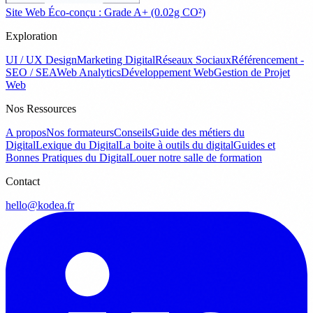
Site Web Éco-conçu : Grade A+ (0.02g CO²)
Exploration
UI / UX Design
Marketing Digital
Réseaux Sociaux
Référencement -
SEO / SEA
Web Analytics
Développement Web
Gestion de Projet
Web
Nos Ressources
A propos
Nos formateurs
Conseils
Guide des métiers du
Digital
Lexique du Digital
La boite à outils du digital
Guides et
Bonnes Pratiques du Digital
Louer notre salle de formation
Contact
hello@kodea.fr