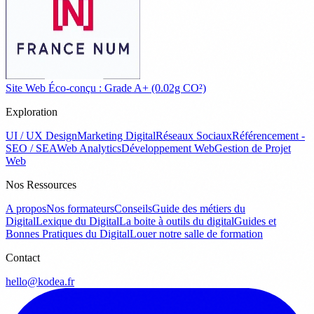
Site Web Éco-conçu : Grade A+ (0.02g CO²)
Exploration
UI / UX Design
Marketing Digital
Réseaux Sociaux
Référencement -
SEO / SEA
Web Analytics
Développement Web
Gestion de Projet
Web
Nos Ressources
A propos
Nos formateurs
Conseils
Guide des métiers du
Digital
Lexique du Digital
La boite à outils du digital
Guides et
Bonnes Pratiques du Digital
Louer notre salle de formation
Contact
hello@kodea.fr