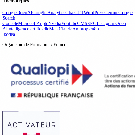
Thématiques
Google
OpenAI
Google Analytics
ChatGPT
WordPress
Gemini
Google
Search
Console
Microsoft
Apple
Nvidia
Youtube
CMS
SEO
Instagram
Open
AI
intelligence artificielle
Meta
Claude
Anthropic
n8n
.
kodea
Organisme de Formation / France