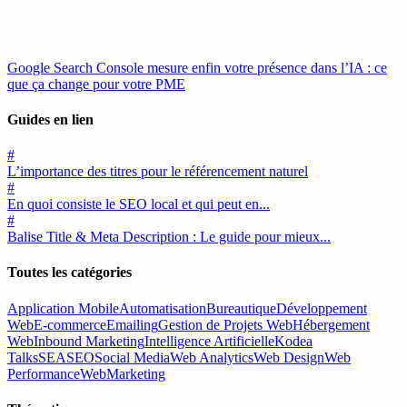
Google Search Console mesure enfin votre présence dans l’IA : ce
que ça change pour votre PME
Guides en lien
#
L’importance des titres pour le référencement naturel
#
En quoi consiste le SEO local et qui peut en...
#
Balise Title & Meta Description : Le guide pour mieux...
Toutes les catégories
Application Mobile
Automatisation
Bureautique
Développement
Web
E-commerce
Emailing
Gestion de Projets Web
Hébergement
Web
Inbound Marketing
Intelligence Artificielle
Kodea
Talks
SEA
SEO
Social Media
Web Analytics
Web Design
Web
Performance
WebMarketing