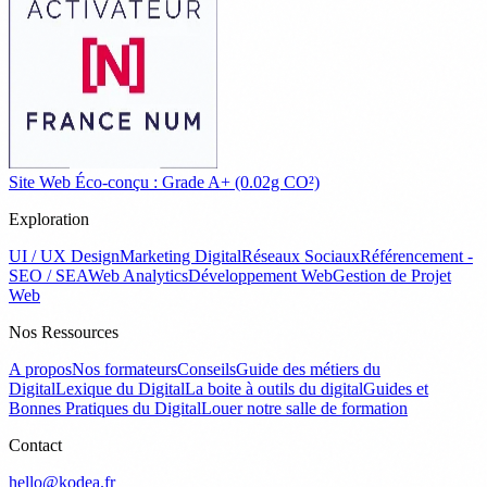
Site Web Éco-conçu : Grade A+ (0.02g CO²)
Exploration
UI / UX Design
Marketing Digital
Réseaux Sociaux
Référencement -
SEO / SEA
Web Analytics
Développement Web
Gestion de Projet
Web
Nos Ressources
A propos
Nos formateurs
Conseils
Guide des métiers du
Digital
Lexique du Digital
La boite à outils du digital
Guides et
Bonnes Pratiques du Digital
Louer notre salle de formation
Contact
hello@kodea.fr