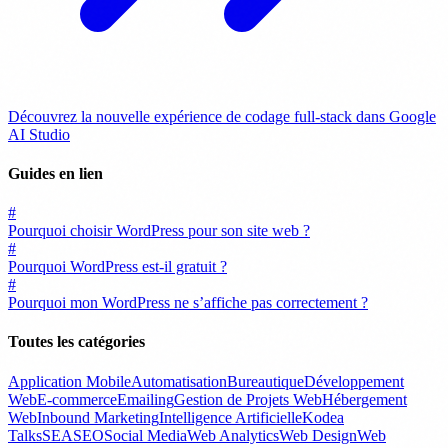
Découvrez la nouvelle expérience de codage full-stack dans Google
AI Studio
Guides en lien
#
Pourquoi choisir WordPress pour son site web ?
#
Pourquoi WordPress est-il gratuit ?
#
Pourquoi mon WordPress ne s’affiche pas correctement ?
Toutes les catégories
Application Mobile
Automatisation
Bureautique
Développement
Web
E-commerce
Emailing
Gestion de Projets Web
Hébergement
Web
Inbound Marketing
Intelligence Artificielle
Kodea
Talks
SEA
SEO
Social Media
Web Analytics
Web Design
Web