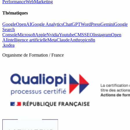
Performance
WebMarketing
Thématiques
Google
OpenAI
Google Analytics
ChatGPT
WordPress
Gemini
Google
Search
Console
Microsoft
Apple
Nvidia
Youtube
CMS
SEO
Instagram
Open
AI
intelligence artificielle
Meta
Claude
Anthropic
n8n
.
kodea
Organisme de Formation / France