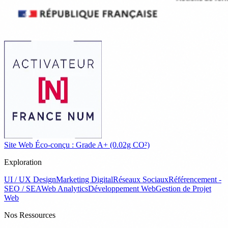
Site Web Éco-conçu : Grade A+ (0.02g CO²)
Exploration
UI / UX Design
Marketing Digital
Réseaux Sociaux
Référencement -
SEO / SEA
Web Analytics
Développement Web
Gestion de Projet
Web
Nos Ressources