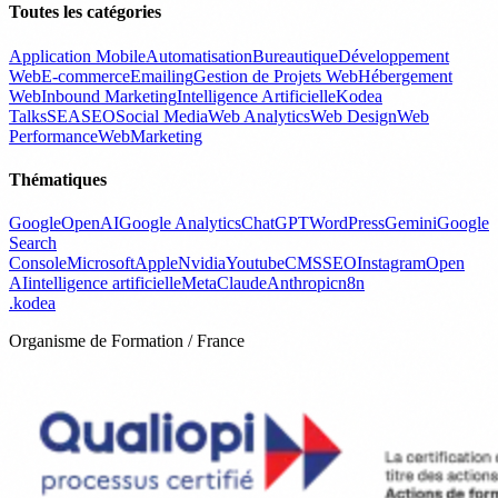
Toutes les catégories
Application Mobile
Automatisation
Bureautique
Développement
Web
E-commerce
Emailing
Gestion de Projets Web
Hébergement
Web
Inbound Marketing
Intelligence Artificielle
Kodea
Talks
SEA
SEO
Social Media
Web Analytics
Web Design
Web
Performance
WebMarketing
Thématiques
Google
OpenAI
Google Analytics
ChatGPT
WordPress
Gemini
Google
Search
Console
Microsoft
Apple
Nvidia
Youtube
CMS
SEO
Instagram
Open
AI
intelligence artificielle
Meta
Claude
Anthropic
n8n
.
kodea
Organisme de Formation / France