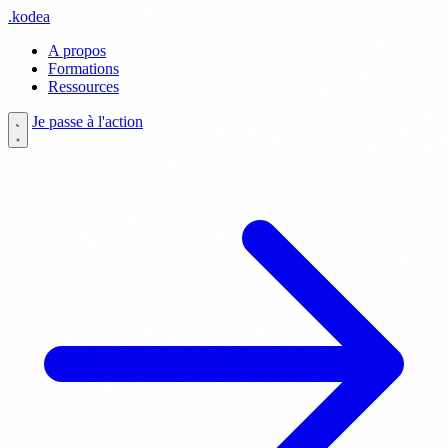
.
kodea
A propos
Formations
Ressources
Je passe à l'action