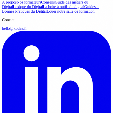
A propos
Nos formateurs
Conseils
Guide des métiers du
Digital
Lexique du Digital
La boite à outils du digital
Guides et
Bonnes Pratiques du Digital
Louer notre salle de formation
Contact
hello@kodea.fr