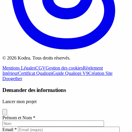
© 2026 Kodea. Tous droits réservés.
Mentions Légales
CGV
Gestion des cookies
Règlement
Intérieur
Certificat Qualiopi
Guide Qualiopi V9
Création Site
Doogether
Demander des informations
Lancer mon projet
Prénom et Nom
*
Email
*