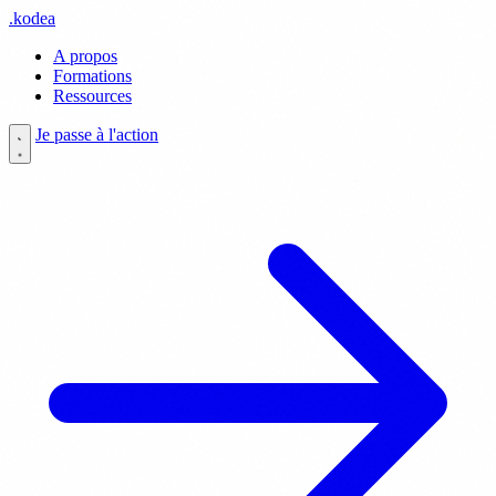
.
kodea
A propos
Formations
Ressources
Je passe à l'action