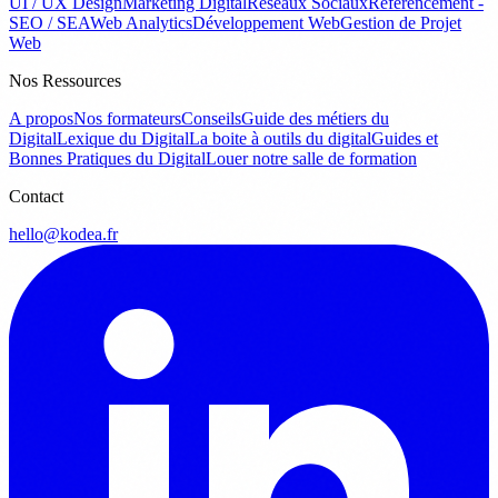
UI / UX Design
Marketing Digital
Réseaux Sociaux
Référencement -
SEO / SEA
Web Analytics
Développement Web
Gestion de Projet
Web
Nos Ressources
A propos
Nos formateurs
Conseils
Guide des métiers du
Digital
Lexique du Digital
La boite à outils du digital
Guides et
Bonnes Pratiques du Digital
Louer notre salle de formation
Contact
hello@kodea.fr