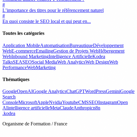
#
L’importance des titres pour le référencement naturel
#
En quoi consiste le SEO local et qui peut en...
Toutes les catégories
Application Mobile
Automatisation
Bureautique
Développement
Web
E-commerce
Emailing
Gestion de Projets Web
Hébergement
Web
Inbound Marketing
Intelligence Artificielle
Kodea
Talks
SEA
SEO
Social Media
Web Analytics
Web Design
Web
Performance
WebMarketing
Thématiques
Google
OpenAI
Google Analytics
ChatGPT
WordPress
Gemini
Google
Search
Console
Microsoft
Apple
Nvidia
Youtube
CMS
SEO
Instagram
Open
AI
intelligence artificielle
Meta
Claude
Anthropic
n8n
.
kodea
Organisme de Formation / France