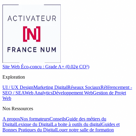
Site Web Éco-conçu : Grade A+ (0.02g CO²)
Exploration
UI / UX Design
Marketing Digital
Réseaux Sociaux
Référencement -
SEO / SEA
Web Analytics
Développement Web
Gestion de Projet
Web
Nos Ressources
A propos
Nos formateurs
Conseils
Guide des métiers du
Digital
Lexique du Digital
La boite à outils du digital
Guides et
Bonnes Pratiques du Digital
Louer notre salle de formation