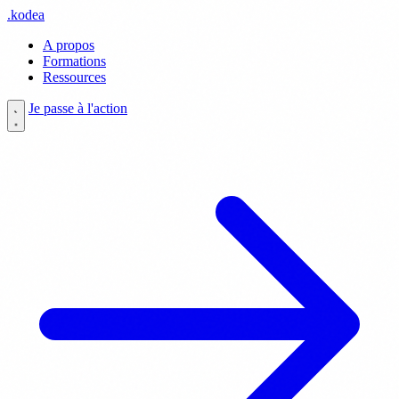
.
kodea
A propos
Formations
Ressources
Je passe à l'action