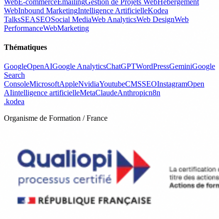
Web
E-commerce
Emailing
Gestion de Projets Web
Hébergement
Web
Inbound Marketing
Intelligence Artificielle
Kodea
Talks
SEA
SEO
Social Media
Web Analytics
Web Design
Web
Performance
WebMarketing
Thématiques
Google
OpenAI
Google Analytics
ChatGPT
WordPress
Gemini
Google
Search
Console
Microsoft
Apple
Nvidia
Youtube
CMS
SEO
Instagram
Open
AI
intelligence artificielle
Meta
Claude
Anthropic
n8n
.
kodea
Organisme de Formation / France