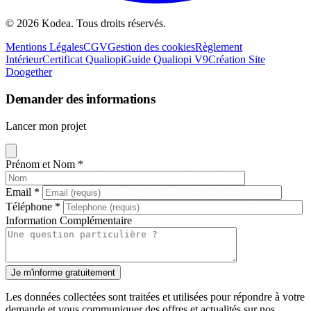
© 2026 Kodea. Tous droits réservés.
Mentions Légales
CGV
Gestion des cookies
Règlement
Intérieur
Certificat Qualiopi
Guide Qualiopi V9
Création Site
Doogether
Demander des informations
Lancer mon projet
Prénom et Nom
*
Email
*
Téléphone
*
Information Complémentaire
Les données collectées sont traitées et utilisées pour répondre à votre
demande et vous communiquer des offres et actualités sur nos