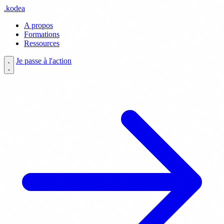
.
kodea
A propos
Formations
Ressources
Je passe à l'action