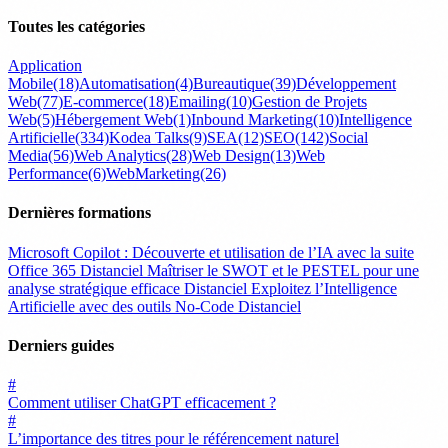
Toutes les catégories
Application
Mobile
(18)
Automatisation
(4)
Bureautique
(39)
Développement
Web
(77)
E-commerce
(18)
Emailing
(10)
Gestion de Projets
Web
(5)
Hébergement Web
(1)
Inbound Marketing
(10)
Intelligence
Artificielle
(334)
Kodea Talks
(9)
SEA
(12)
SEO
(142)
Social
Media
(56)
Web Analytics
(28)
Web Design
(13)
Web
Performance
(6)
WebMarketing
(26)
Dernières formations
Microsoft Copilot : Découverte et utilisation de l’IA avec la suite
Office 365
Distanciel
Maîtriser le SWOT et le PESTEL pour une
analyse stratégique efficace
Distanciel
Exploitez l’Intelligence
Artificielle avec des outils No-Code
Distanciel
Derniers guides
#
Comment utiliser ChatGPT efficacement ?
#
L’importance des titres pour le référencement naturel