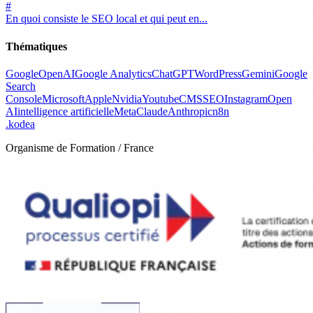
#
En quoi consiste le SEO local et qui peut en...
Thématiques
Google
OpenAI
Google Analytics
ChatGPT
WordPress
Gemini
Google
Search
Console
Microsoft
Apple
Nvidia
Youtube
CMS
SEO
Instagram
Open
AI
intelligence artificielle
Meta
Claude
Anthropic
n8n
.
kodea
Organisme de Formation / France