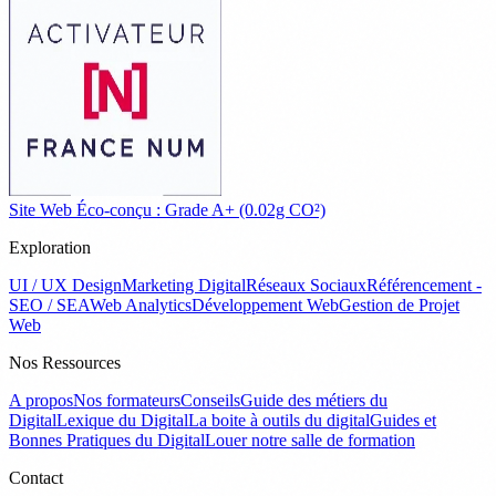
Site Web Éco-conçu : Grade A+ (0.02g CO²)
Exploration
UI / UX Design
Marketing Digital
Réseaux Sociaux
Référencement -
SEO / SEA
Web Analytics
Développement Web
Gestion de Projet
Web
Nos Ressources
A propos
Nos formateurs
Conseils
Guide des métiers du
Digital
Lexique du Digital
La boite à outils du digital
Guides et
Bonnes Pratiques du Digital
Louer notre salle de formation
Contact