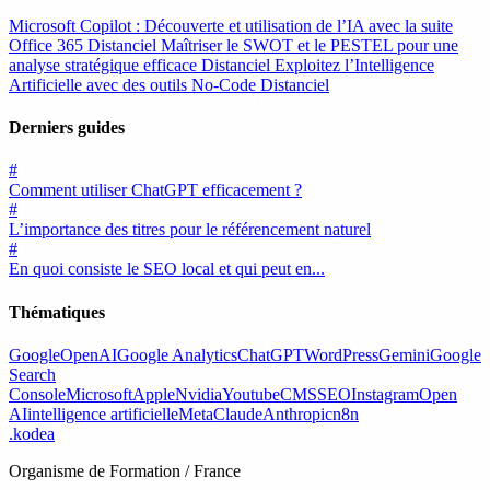
Microsoft Copilot : Découverte et utilisation de l’IA avec la suite
Office 365
Distanciel
Maîtriser le SWOT et le PESTEL pour une
analyse stratégique efficace
Distanciel
Exploitez l’Intelligence
Artificielle avec des outils No-Code
Distanciel
Derniers guides
#
Comment utiliser ChatGPT efficacement ?
#
L’importance des titres pour le référencement naturel
#
En quoi consiste le SEO local et qui peut en...
Thématiques
Google
OpenAI
Google Analytics
ChatGPT
WordPress
Gemini
Google
Search
Console
Microsoft
Apple
Nvidia
Youtube
CMS
SEO
Instagram
Open
AI
intelligence artificielle
Meta
Claude
Anthropic
n8n
.
kodea
Organisme de Formation / France