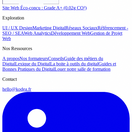
Site Web Éco-conçu : Grade A+ (0.02g CO²)
Exploration
UI / UX Design
Marketing Digital
Réseaux Sociaux
Référencement -
SEO / SEA
Web Analytics
Développement Web
Gestion de Projet
Web
Nos Ressources
A propos
Nos formateurs
Conseils
Guide des métiers du
Digital
Lexique du Digital
La boite à outils du digital
Guides et
Bonnes Pratiques du Digital
Louer notre salle de formation
Contact
hello@kodea.fr