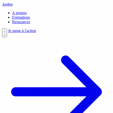
.
kodea
A propos
Formations
Ressources
Je passe à l'action