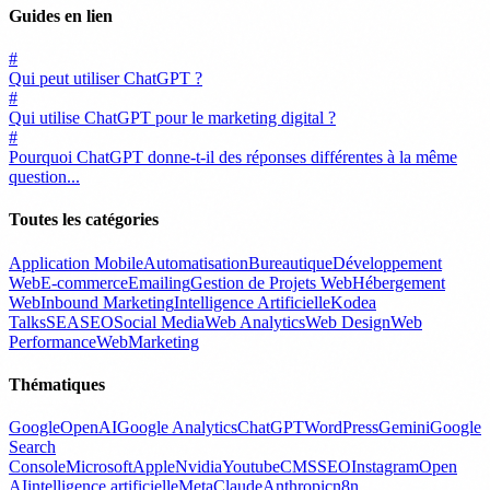
Guides en lien
#
Qui peut utiliser ChatGPT ?
#
Qui utilise ChatGPT pour le marketing digital ?
#
Pourquoi ChatGPT donne-t-il des réponses différentes à la même
question...
Toutes les catégories
Application Mobile
Automatisation
Bureautique
Développement
Web
E-commerce
Emailing
Gestion de Projets Web
Hébergement
Web
Inbound Marketing
Intelligence Artificielle
Kodea
Talks
SEA
SEO
Social Media
Web Analytics
Web Design
Web
Performance
WebMarketing
Thématiques
Google
OpenAI
Google Analytics
ChatGPT
WordPress
Gemini
Google
Search
Console
Microsoft
Apple
Nvidia
Youtube
CMS
SEO
Instagram
Open
AI
intelligence artificielle
Meta
Claude
Anthropic
n8n