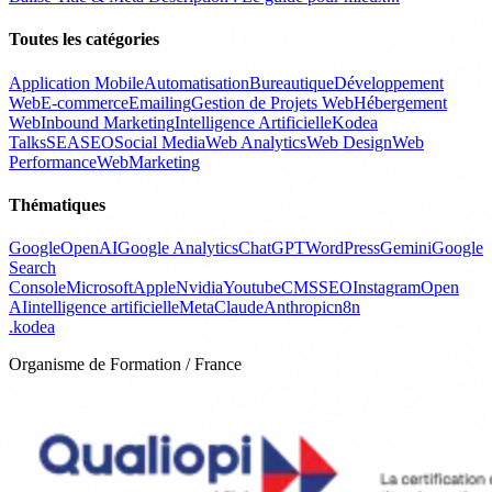
Toutes les catégories
Application Mobile
Automatisation
Bureautique
Développement
Web
E-commerce
Emailing
Gestion de Projets Web
Hébergement
Web
Inbound Marketing
Intelligence Artificielle
Kodea
Talks
SEA
SEO
Social Media
Web Analytics
Web Design
Web
Performance
WebMarketing
Thématiques
Google
OpenAI
Google Analytics
ChatGPT
WordPress
Gemini
Google
Search
Console
Microsoft
Apple
Nvidia
Youtube
CMS
SEO
Instagram
Open
AI
intelligence artificielle
Meta
Claude
Anthropic
n8n
.
kodea
Organisme de Formation / France