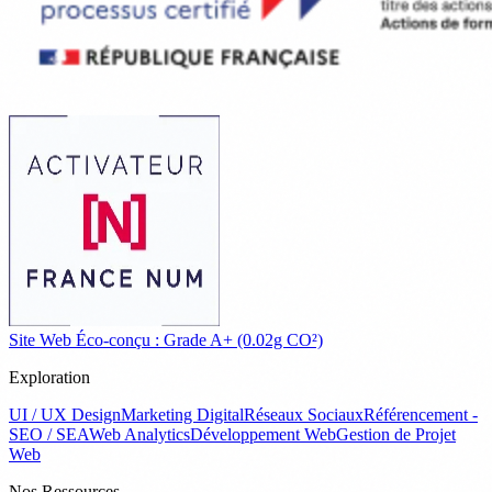
Site Web Éco-conçu : Grade A+ (0.02g CO²)
Exploration
UI / UX Design
Marketing Digital
Réseaux Sociaux
Référencement -
SEO / SEA
Web Analytics
Développement Web
Gestion de Projet
Web
Nos Ressources