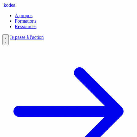
.
kodea
A propos
Formations
Ressources
Je passe à l'action