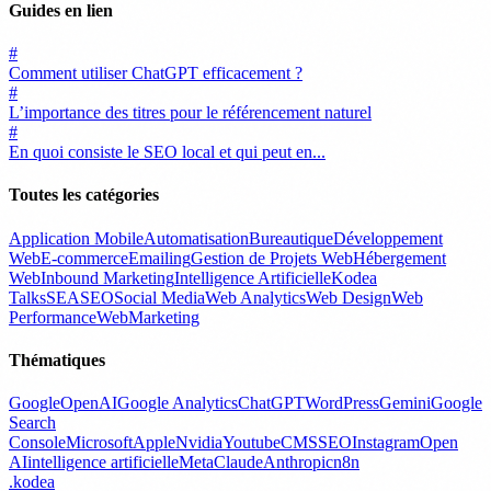
Guides en lien
#
Comment utiliser ChatGPT efficacement ?
#
L’importance des titres pour le référencement naturel
#
En quoi consiste le SEO local et qui peut en...
Toutes les catégories
Application Mobile
Automatisation
Bureautique
Développement
Web
E-commerce
Emailing
Gestion de Projets Web
Hébergement
Web
Inbound Marketing
Intelligence Artificielle
Kodea
Talks
SEA
SEO
Social Media
Web Analytics
Web Design
Web
Performance
WebMarketing
Thématiques
Google
OpenAI
Google Analytics
ChatGPT
WordPress
Gemini
Google
Search
Console
Microsoft
Apple
Nvidia
Youtube
CMS
SEO
Instagram
Open
AI
intelligence artificielle
Meta
Claude
Anthropic
n8n
.
kodea