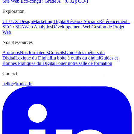
Site Web Éco-conçu : Grade A+ (0.02g CO²)
Exploration
UI / UX Design
Marketing Digital
Réseaux Sociaux
Référencement -
SEO / SEA
Web Analytics
Développement Web
Gestion de Projet
Web
Nos Ressources
A propos
Nos formateurs
Conseils
Guide des métiers du
Digital
Lexique du Digital
La boite à outils du digital
Guides et
Bonnes Pratiques du Digital
Louer notre salle de formation
Contact
hello@kodea.fr