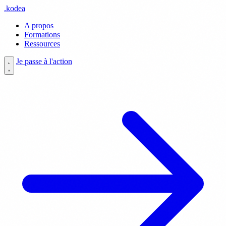
.
kodea
A propos
Formations
Ressources
Je passe à l'action