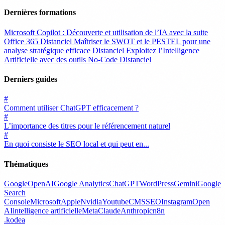
Dernières formations
Microsoft Copilot : Découverte et utilisation de l’IA avec la suite
Office 365
Distanciel
Maîtriser le SWOT et le PESTEL pour une
analyse stratégique efficace
Distanciel
Exploitez l’Intelligence
Artificielle avec des outils No-Code
Distanciel
Derniers guides
#
Comment utiliser ChatGPT efficacement ?
#
L’importance des titres pour le référencement naturel
#
En quoi consiste le SEO local et qui peut en...
Thématiques
Google
OpenAI
Google Analytics
ChatGPT
WordPress
Gemini
Google
Search
Console
Microsoft
Apple
Nvidia
Youtube
CMS
SEO
Instagram
Open
AI
intelligence artificielle
Meta
Claude
Anthropic
n8n
.
kodea