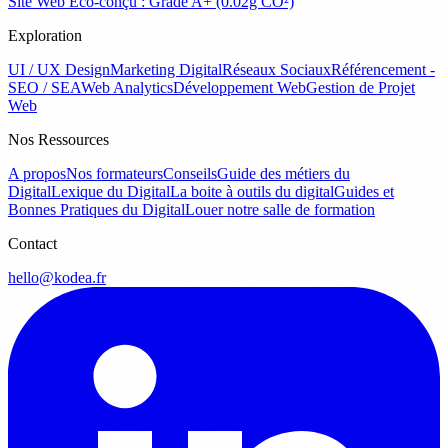
Site Web Éco-conçu : Grade A+ (0.02g CO²)
Exploration
UI / UX Design
Marketing Digital
Réseaux Sociaux
Référencement -
SEO / SEA
Web Analytics
Développement Web
Gestion de Projet
Web
Nos Ressources
A propos
Nos formateurs
Conseils
Guide des métiers du
Digital
Lexique du Digital
La boite à outils du digital
Guides et
Bonnes Pratiques du Digital
Louer notre salle de formation
Contact
hello@kodea.fr