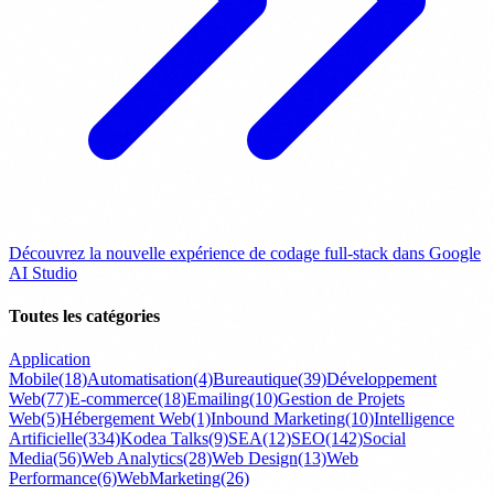
Découvrez la nouvelle expérience de codage full-stack dans Google
AI Studio
Toutes les catégories
Application
Mobile
(18)
Automatisation
(4)
Bureautique
(39)
Développement
Web
(77)
E-commerce
(18)
Emailing
(10)
Gestion de Projets
Web
(5)
Hébergement Web
(1)
Inbound Marketing
(10)
Intelligence
Artificielle
(334)
Kodea Talks
(9)
SEA
(12)
SEO
(142)
Social
Media
(56)
Web Analytics
(28)
Web Design
(13)
Web
Performance
(6)
WebMarketing
(26)