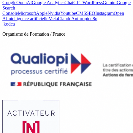
Google
OpenAI
Google Analytics
ChatGPT
WordPress
Gemini
Google
Search
Console
Microsoft
Apple
Nvidia
Youtube
CMS
SEO
Instagram
Open
AI
intelligence artificielle
Meta
Claude
Anthropic
n8n
.
kodea
Organisme de Formation / France