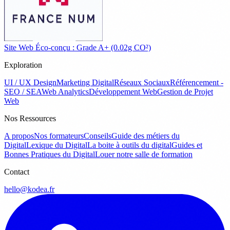
Site Web Éco-conçu : Grade A+ (0.02g CO²)
Exploration
UI / UX Design
Marketing Digital
Réseaux Sociaux
Référencement -
SEO / SEA
Web Analytics
Développement Web
Gestion de Projet
Web
Nos Ressources
A propos
Nos formateurs
Conseils
Guide des métiers du
Digital
Lexique du Digital
La boite à outils du digital
Guides et
Bonnes Pratiques du Digital
Louer notre salle de formation
Contact
hello@kodea.fr