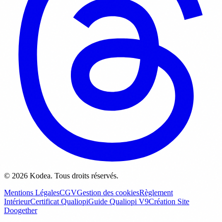
© 2026 Kodea. Tous droits réservés.
Mentions Légales
CGV
Gestion des cookies
Règlement
Intérieur
Certificat Qualiopi
Guide Qualiopi V9
Création Site
Doogether