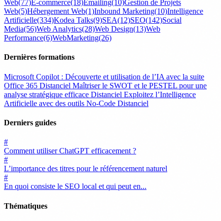
Web
(77)
E-commerce
(18)
Emailing
(10)
Gestion de Projets
Web
(5)
Hébergement Web
(1)
Inbound Marketing
(10)
Intelligence
Artificielle
(334)
Kodea Talks
(9)
SEA
(12)
SEO
(142)
Social
Media
(56)
Web Analytics
(28)
Web Design
(13)
Web
Performance
(6)
WebMarketing
(26)
Dernières formations
Microsoft Copilot : Découverte et utilisation de l’IA avec la suite
Office 365
Distanciel
Maîtriser le SWOT et le PESTEL pour une
analyse stratégique efficace
Distanciel
Exploitez l’Intelligence
Artificielle avec des outils No-Code
Distanciel
Derniers guides
#
Comment utiliser ChatGPT efficacement ?
#
L’importance des titres pour le référencement naturel
#
En quoi consiste le SEO local et qui peut en...
Thématiques