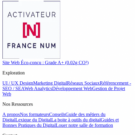
Site Web Éco-conçu : Grade A+ (0.02g CO²)
Exploration
UI / UX Design
Marketing Digital
Réseaux Sociaux
Référencement -
SEO / SEA
Web Analytics
Développement Web
Gestion de Projet
Web
Nos Ressources
A propos
Nos formateurs
Conseils
Guide des métiers du
Digital
Lexique du Digital
La boite à outils du digital
Guides et
Bonnes Pratiques du Digital
Louer notre salle de formation