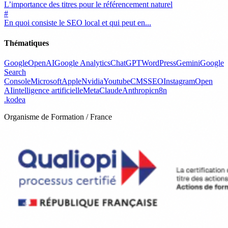
L’importance des titres pour le référencement naturel
#
En quoi consiste le SEO local et qui peut en...
Thématiques
Google
OpenAI
Google Analytics
ChatGPT
WordPress
Gemini
Google
Search
Console
Microsoft
Apple
Nvidia
Youtube
CMS
SEO
Instagram
Open
AI
intelligence artificielle
Meta
Claude
Anthropic
n8n
.
kodea
Organisme de Formation / France