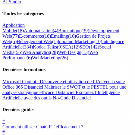
AI Studio
Toutes les catégories
Application
Mobile
(18)
Automatisation
(4)
Bureautique
(39)
Développement
Web
(77)
E-commerce
(18)
Emailing
(10)
Gestion de Projets
Web
(5)
Hébergement Web
(1)
Inbound Marketing
(10)
Intelligence
Artificielle
(334)
Kodea Talks
(9)
SEA
(12)
SEO
(142)
Social
Media
(56)
Web Analytics
(28)
Web Design
(13)
Web
Performance
(6)
WebMarketing
(26)
Dernières formations
Microsoft Copilot : Découverte et utilisation de l’IA avec la suite
Office 365
Distanciel
Maîtriser le SWOT et le PESTEL pour une
analyse stratégique efficace
Distanciel
Exploitez l’Intelligence
Artificielle avec des outils No-Code
Distanciel
Derniers guides
#
Comment utiliser ChatGPT efficacement ?
#