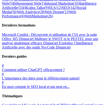
Web
(5)
Hébergement Web
(1)
Inbound Marketing
(10)
Intelligence
Artificielle
(334)
Kodea Talks
(9)
SEA
(12)
SEO
(142)
Social
Media
(56)
Web Analytics
(28)
Web Design
(13)
Web
Performance
(6)
WebMarketing
(26)
Dernières formations
Microsoft Copilot : Découverte et utilisation de l’IA avec la suite
Office 365
Distanciel
Maîtriser le SWOT et le PESTEL pour une
analyse stratégique efficace
Distanciel
Exploitez l’Intelligence
Artificielle avec des outils No-Code
Distanciel
Derniers guides
#
Comment utiliser ChatGPT efficacement ?
#
L’importance des titres pour le référencement naturel
#
En quoi consiste le SEO local et qui peut en...
Thématiques