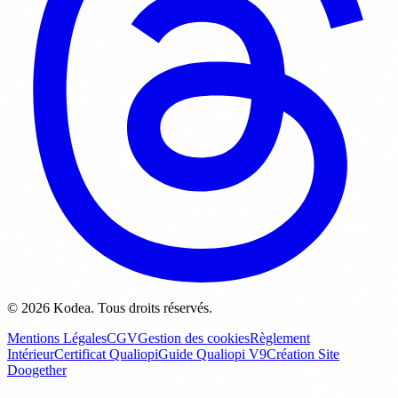
© 2026 Kodea. Tous droits réservés.
Mentions Légales
CGV
Gestion des cookies
Règlement
Intérieur
Certificat Qualiopi
Guide Qualiopi V9
Création Site
Doogether