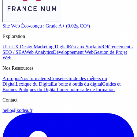
Site Web Éco-conçu : Grade A+ (0.02g CO²)
Exploration
UI / UX Design
Marketing Digital
Réseaux Sociaux
Référencement -
SEO / SEA
Web Analytics
Développement Web
Gestion de Projet
Web
Nos Ressources
A propos
Nos formateurs
Conseils
Guide des métiers du
Digital
Lexique du Digital
La boite à outils du digital
Guides et
Bonnes Pratiques du Digital
Louer notre salle de formation
Contact
hello@kodea.fr