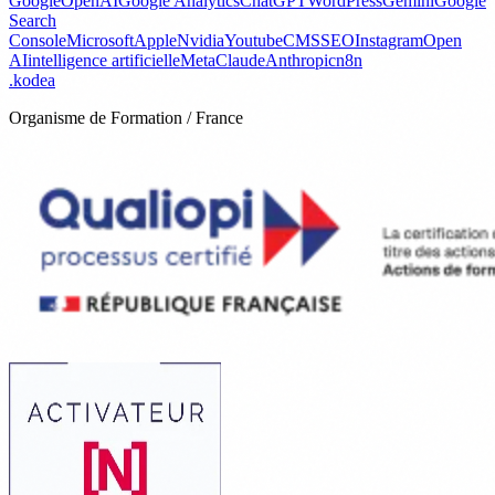
Google
OpenAI
Google Analytics
ChatGPT
WordPress
Gemini
Google
Search
Console
Microsoft
Apple
Nvidia
Youtube
CMS
SEO
Instagram
Open
AI
intelligence artificielle
Meta
Claude
Anthropic
n8n
.
kodea
Organisme de Formation / France