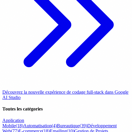
Découvrez la nouvelle expérience de codage full-stack dans Google
AI Studio
Toutes les catégories
Application
Mobile
(18)
Automatisation
(4)
Bureautique
(39)
Développement
Web
(77)
E-commerce
(18)
Emailing
(10)
Gestion de Projets