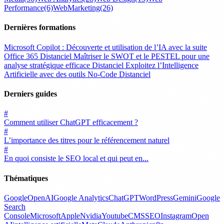
Performance
(6)
WebMarketing
(26)
Dernières formations
Microsoft Copilot : Découverte et utilisation de l’IA avec la suite
Office 365
Distanciel
Maîtriser le SWOT et le PESTEL pour une
analyse stratégique efficace
Distanciel
Exploitez l’Intelligence
Artificielle avec des outils No-Code
Distanciel
Derniers guides
#
Comment utiliser ChatGPT efficacement ?
#
L’importance des titres pour le référencement naturel
#
En quoi consiste le SEO local et qui peut en...
Thématiques
Google
OpenAI
Google Analytics
ChatGPT
WordPress
Gemini
Google
Search
Console
Microsoft
Apple
Nvidia
Youtube
CMS
SEO
Instagram
Open