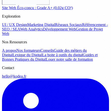
Site Web Éco-conçu : Grade A+ (0.02g CO²)
Exploration
UI / UX Design
Marketing Digital
Réseaux Sociaux
Référencement -
SEO / SEA
Web Analytics
Développement Web
Gestion de Projet
Web
Nos Ressources
A propos
Nos formateurs
Conseils
Guide des métiers du
Digital
Lexique du Digital
La boite à outils du digital
Guides et
Bonnes Pratiques du Digital
Louer notre salle de formation
Contact
hello@kodea.fr