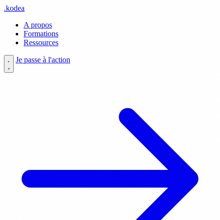
.
kodea
A propos
Formations
Ressources
Je passe à l'action