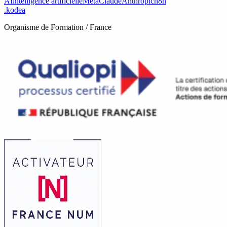
AI
intelligence artificielle
Meta
Claude
Anthropic
n8n
.
kodea
Organisme de Formation / France