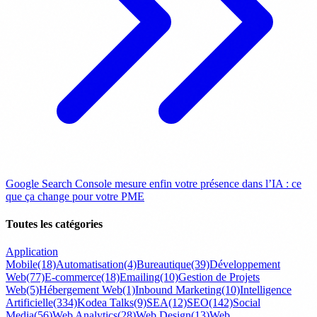
Google Search Console mesure enfin votre présence dans l’IA : ce
que ça change pour votre PME
Toutes les catégories
Application
Mobile
(18)
Automatisation
(4)
Bureautique
(39)
Développement
Web
(77)
E-commerce
(18)
Emailing
(10)
Gestion de Projets
Web
(5)
Hébergement Web
(1)
Inbound Marketing
(10)
Intelligence
Artificielle
(334)
Kodea Talks
(9)
SEA
(12)
SEO
(142)
Social
Media
(56)
Web Analytics
(28)
Web Design
(13)
Web