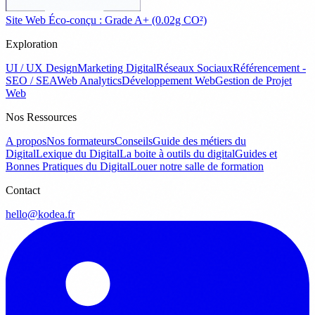
Site Web Éco-conçu : Grade A+ (0.02g CO²)
Exploration
UI / UX Design
Marketing Digital
Réseaux Sociaux
Référencement -
SEO / SEA
Web Analytics
Développement Web
Gestion de Projet
Web
Nos Ressources
A propos
Nos formateurs
Conseils
Guide des métiers du
Digital
Lexique du Digital
La boite à outils du digital
Guides et
Bonnes Pratiques du Digital
Louer notre salle de formation
Contact
hello@kodea.fr