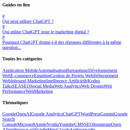
Guides en lien
#
Qui peut utiliser ChatGPT ?
#
Qui utilise ChatGPT pour le marketing digital ?
#
Pourquoi ChatGPT donne-t-il des réponses différentes à la même
question...
Toutes les catégories
Application Mobile
Automatisation
Bureautique
Développement
Web
E-commerce
Emailing
Gestion de Projets Web
Hébergement
Web
Inbound Marketing
Intelligence Artificielle
Kodea
Talks
SEA
SEO
Social Media
Web Analytics
Web Design
Web
Performance
WebMarketing
Thématiques
Google
OpenAI
Google Analytics
ChatGPT
WordPress
Gemini
Google
Search
Console
Microsoft
Apple
Nvidia
Youtube
CMS
SEO
Instagram
Open
AI
intelligence artificielle
Meta
Claude
Anthropic
n8n