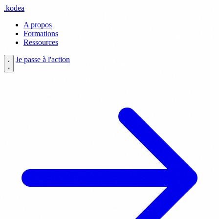
.
kodea
A propos
Formations
Ressources
Je passe à l'action