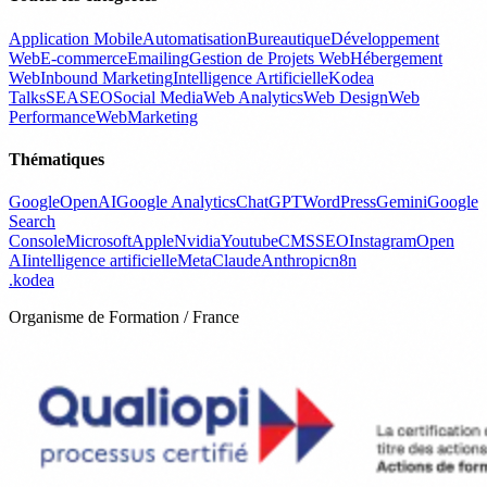
Application Mobile
Automatisation
Bureautique
Développement
Web
E-commerce
Emailing
Gestion de Projets Web
Hébergement
Web
Inbound Marketing
Intelligence Artificielle
Kodea
Talks
SEA
SEO
Social Media
Web Analytics
Web Design
Web
Performance
WebMarketing
Thématiques
Google
OpenAI
Google Analytics
ChatGPT
WordPress
Gemini
Google
Search
Console
Microsoft
Apple
Nvidia
Youtube
CMS
SEO
Instagram
Open
AI
intelligence artificielle
Meta
Claude
Anthropic
n8n
.
kodea
Organisme de Formation / France