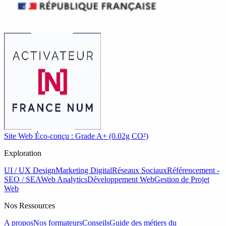
Site Web Éco-conçu : Grade A+ (0.02g CO²)
Exploration
UI / UX Design
Marketing Digital
Réseaux Sociaux
Référencement -
SEO / SEA
Web Analytics
Développement Web
Gestion de Projet
Web
Nos Ressources
A propos
Nos formateurs
Conseils
Guide des métiers du