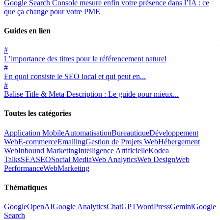
Google Search Console mesure enfin votre présence dans l’IA : ce
que ça change pour votre PME
Guides en lien
#
L’importance des titres pour le référencement naturel
#
En quoi consiste le SEO local et qui peut en...
#
Balise Title & Meta Description : Le guide pour mieux...
Toutes les catégories
Application Mobile
Automatisation
Bureautique
Développement
Web
E-commerce
Emailing
Gestion de Projets Web
Hébergement
Web
Inbound Marketing
Intelligence Artificielle
Kodea
Talks
SEA
SEO
Social Media
Web Analytics
Web Design
Web
Performance
WebMarketing
Thématiques
Google
OpenAI
Google Analytics
ChatGPT
WordPress
Gemini
Google
Search