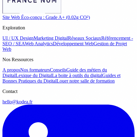
Site Web Éco-conçu : Grade A+ (0.02g CO²)
Exploration
UI / UX Design
Marketing Digital
Réseaux Sociaux
Référencement -
SEO / SEA
Web Analytics
Développement Web
Gestion de Projet
Web
Nos Ressources
A propos
Nos formateurs
Conseils
Guide des métiers du
Digital
Lexique du Digital
La boite à outils du digital
Guides et
Bonnes Pratiques du Digital
Louer notre salle de formation
Contact
hello@kodea.fr