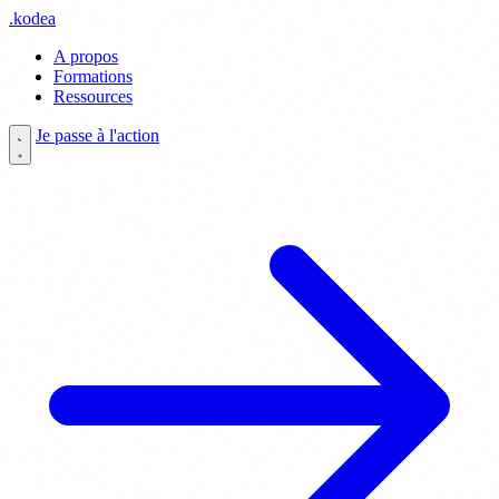
.
kodea
A propos
Formations
Ressources
Je passe à l'action