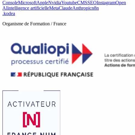
Console
Microsoft
Apple
Nvidia
Youtube
CMS
SEO
Instagram
Open
AI
intelligence artificielle
Meta
Claude
Anthropic
n8n
.
kodea
Organisme de Formation / France