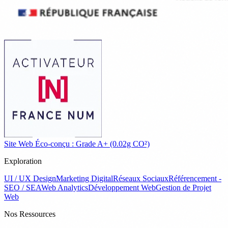
Site Web Éco-conçu : Grade A+ (0.02g CO²)
Exploration
UI / UX Design
Marketing Digital
Réseaux Sociaux
Référencement -
SEO / SEA
Web Analytics
Développement Web
Gestion de Projet
Web
Nos Ressources