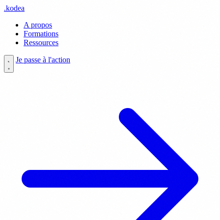
.
kodea
A propos
Formations
Ressources
Je passe à l'action