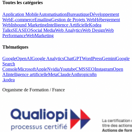
Toutes les catégories
Application Mobile
Automatisation
Bureautique
Développement
Web
E-commerce
Emailing
Gestion de Projets Web
Hébergement
Web
Inbound Marketing
Intelligence Artificielle
Kodea
Talks
SEA
SEO
Social Media
Web Analytics
Web Design
Web
Performance
WebMarketing
Thématiques
Google
OpenAI
Google Analytics
ChatGPT
WordPress
Gemini
Google
Search
Console
Microsoft
Apple
Nvidia
Youtube
CMS
SEO
Instagram
Open
AI
intelligence artificielle
Meta
Claude
Anthropic
n8n
.
kodea
Organisme de Formation / France