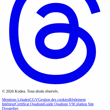
© 2026 Kodea. Tous droits réservés.
Mentions Légales
CGV
Gestion des cookies
Règlement
Intérieur
Certificat Qualiopi
Guide Qualiopi V9
Création Site
Doogether