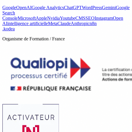
Google
OpenAI
Google Analytics
ChatGPT
WordPress
Gemini
Google
Search
Console
Microsoft
Apple
Nvidia
Youtube
CMS
SEO
Instagram
Open
AI
intelligence artificielle
Meta
Claude
Anthropic
n8n
.
kodea
Organisme de Formation / France