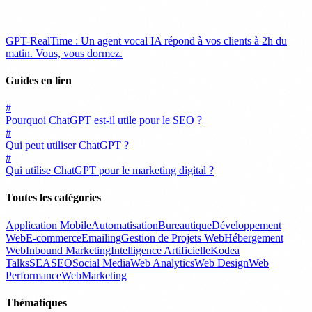
GPT-RealTime : Un agent vocal IA répond à vos clients à 2h du
matin. Vous, vous dormez.
Guides en lien
#
Pourquoi ChatGPT est-il utile pour le SEO ?
#
Qui peut utiliser ChatGPT ?
#
Qui utilise ChatGPT pour le marketing digital ?
Toutes les catégories
Application Mobile
Automatisation
Bureautique
Développement
Web
E-commerce
Emailing
Gestion de Projets Web
Hébergement
Web
Inbound Marketing
Intelligence Artificielle
Kodea
Talks
SEA
SEO
Social Media
Web Analytics
Web Design
Web
Performance
WebMarketing
Thématiques