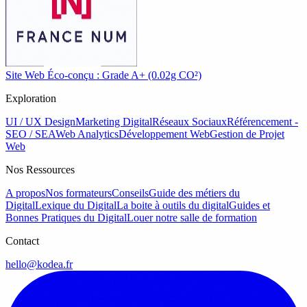
Site Web Éco-conçu : Grade A+ (0.02g CO²)
Exploration
UI / UX Design
Marketing Digital
Réseaux Sociaux
Référencement -
SEO / SEA
Web Analytics
Développement Web
Gestion de Projet
Web
Nos Ressources
A propos
Nos formateurs
Conseils
Guide des métiers du
Digital
Lexique du Digital
La boite à outils du digital
Guides et
Bonnes Pratiques du Digital
Louer notre salle de formation
Contact
hello@kodea.fr