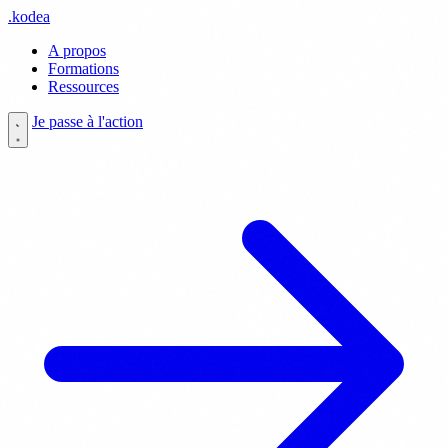
.
kodea
A propos
Formations
Ressources
Je passe à l'action