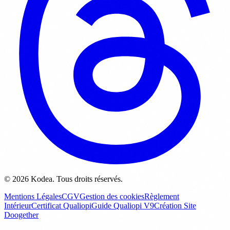
© 2026 Kodea. Tous droits réservés.
Mentions Légales
CGV
Gestion des cookies
Règlement
Intérieur
Certificat Qualiopi
Guide Qualiopi V9
Création Site
Doogether