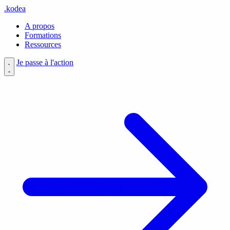
.
kodea
A propos
Formations
Ressources
Je passe à l'action