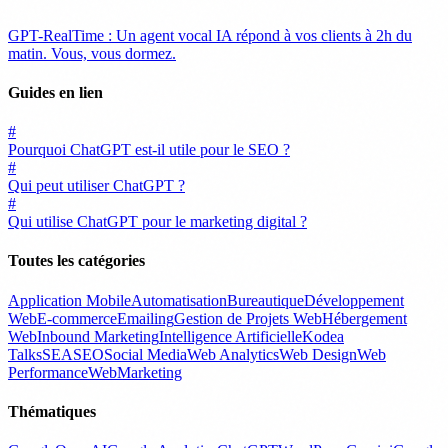
GPT-RealTime : Un agent vocal IA répond à vos clients à 2h du
matin. Vous, vous dormez.
Guides en lien
#
Pourquoi ChatGPT est-il utile pour le SEO ?
#
Qui peut utiliser ChatGPT ?
#
Qui utilise ChatGPT pour le marketing digital ?
Toutes les catégories
Application Mobile
Automatisation
Bureautique
Développement
Web
E-commerce
Emailing
Gestion de Projets Web
Hébergement
Web
Inbound Marketing
Intelligence Artificielle
Kodea
Talks
SEA
SEO
Social Media
Web Analytics
Web Design
Web
Performance
WebMarketing
Thématiques