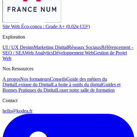
Site Web Éco-conçu : Grade A+ (0.02g CO²)
Exploration
UI / UX Design
Marketing Digital
Réseaux Sociaux
Référencement -
SEO / SEA
Web Analytics
Développement Web
Gestion de Projet
Web
Nos Ressources
A propos
Nos formateurs
Conseils
Guide des métiers du
Digital
Lexique du Digital
La boite à outils du digital
Guides et
Bonnes Pratiques du Digital
Louer notre salle de formation
Contact
hello@kodea.fr