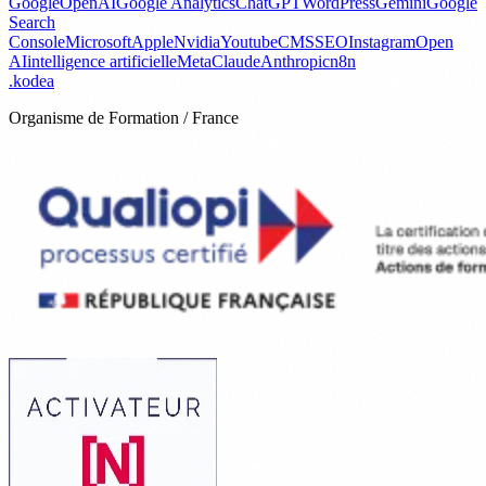
Google
OpenAI
Google Analytics
ChatGPT
WordPress
Gemini
Google
Search
Console
Microsoft
Apple
Nvidia
Youtube
CMS
SEO
Instagram
Open
AI
intelligence artificielle
Meta
Claude
Anthropic
n8n
.
kodea
Organisme de Formation / France