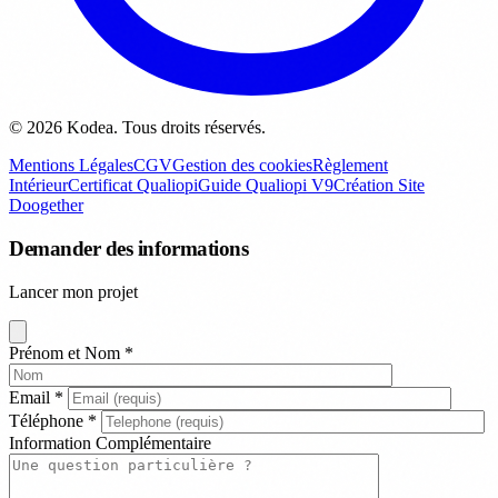
© 2026 Kodea. Tous droits réservés.
Mentions Légales
CGV
Gestion des cookies
Règlement
Intérieur
Certificat Qualiopi
Guide Qualiopi V9
Création Site
Doogether
Demander des informations
Lancer mon projet
Prénom et Nom
*
Email
*
Téléphone
*
Information Complémentaire