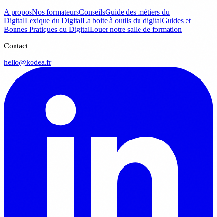
A propos
Nos formateurs
Conseils
Guide des métiers du
Digital
Lexique du Digital
La boite à outils du digital
Guides et
Bonnes Pratiques du Digital
Louer notre salle de formation
Contact
hello@kodea.fr