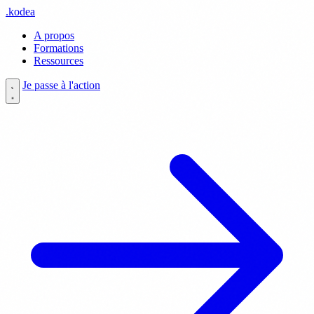
.
kodea
A propos
Formations
Ressources
Je passe à l'action