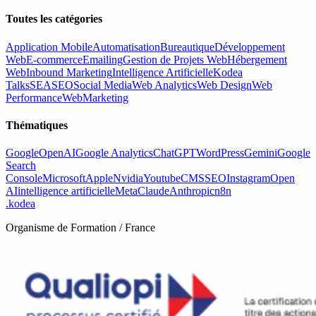
Toutes les catégories
Application Mobile
Automatisation
Bureautique
Développement
Web
E-commerce
Emailing
Gestion de Projets Web
Hébergement
Web
Inbound Marketing
Intelligence Artificielle
Kodea
Talks
SEA
SEO
Social Media
Web Analytics
Web Design
Web
Performance
WebMarketing
Thématiques
Google
OpenAI
Google Analytics
ChatGPT
WordPress
Gemini
Google
Search
Console
Microsoft
Apple
Nvidia
Youtube
CMS
SEO
Instagram
Open
AI
intelligence artificielle
Meta
Claude
Anthropic
n8n
.
kodea
Organisme de Formation / France