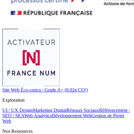
Site Web Éco-conçu : Grade A+ (0.02g CO²)
Exploration
UI / UX Design
Marketing Digital
Réseaux Sociaux
Référencement -
SEO / SEA
Web Analytics
Développement Web
Gestion de Projet
Web
Nos Ressources