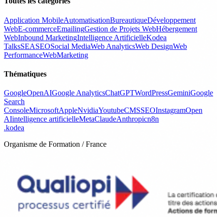
Toutes les catégories
Application Mobile
Automatisation
Bureautique
Développement
Web
E-commerce
Emailing
Gestion de Projets Web
Hébergement
Web
Inbound Marketing
Intelligence Artificielle
Kodea
Talks
SEA
SEO
Social Media
Web Analytics
Web Design
Web
Performance
WebMarketing
Thématiques
Google
OpenAI
Google Analytics
ChatGPT
WordPress
Gemini
Google
Search
Console
Microsoft
Apple
Nvidia
Youtube
CMS
SEO
Instagram
Open
AI
intelligence artificielle
Meta
Claude
Anthropic
n8n
.
kodea
Organisme de Formation / France