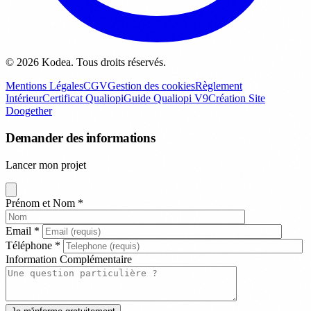
© 2026 Kodea. Tous droits réservés.
Mentions Légales
CGV
Gestion des cookies
Règlement
Intérieur
Certificat Qualiopi
Guide Qualiopi V9
Création Site
Doogether
Demander des informations
Lancer mon projet
Prénom et Nom
*
Email
*
Téléphone
*
Information Complémentaire