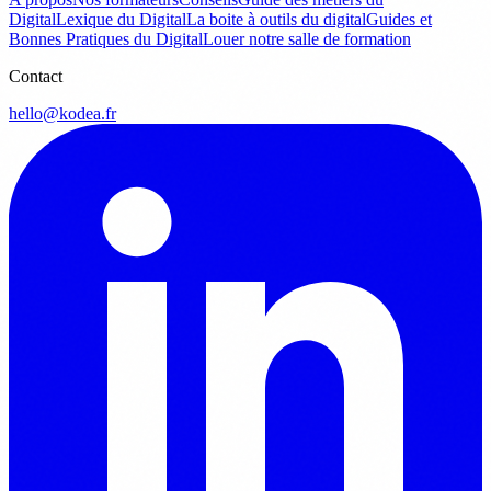
Digital
Lexique du Digital
La boite à outils du digital
Guides et
Bonnes Pratiques du Digital
Louer notre salle de formation
Contact
hello@kodea.fr