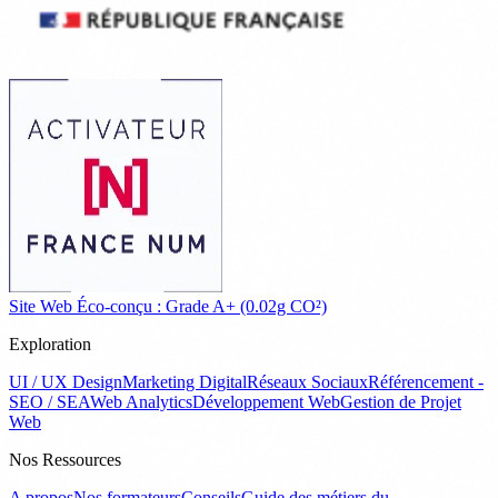
Site Web Éco-conçu : Grade A+ (0.02g CO²)
Exploration
UI / UX Design
Marketing Digital
Réseaux Sociaux
Référencement -
SEO / SEA
Web Analytics
Développement Web
Gestion de Projet
Web
Nos Ressources
A propos
Nos formateurs
Conseils
Guide des métiers du