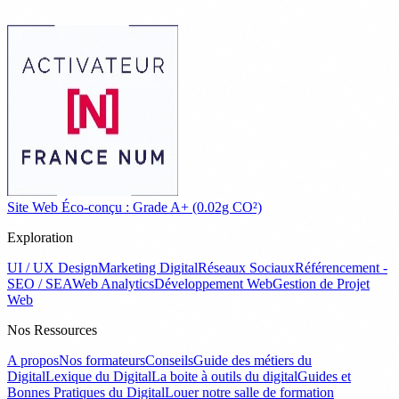
Site Web Éco-conçu : Grade A+ (0.02g CO²)
Exploration
UI / UX Design
Marketing Digital
Réseaux Sociaux
Référencement -
SEO / SEA
Web Analytics
Développement Web
Gestion de Projet
Web
Nos Ressources
A propos
Nos formateurs
Conseils
Guide des métiers du
Digital
Lexique du Digital
La boite à outils du digital
Guides et
Bonnes Pratiques du Digital
Louer notre salle de formation