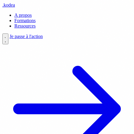
.
kodea
A propos
Formations
Ressources
Je passe à l'action