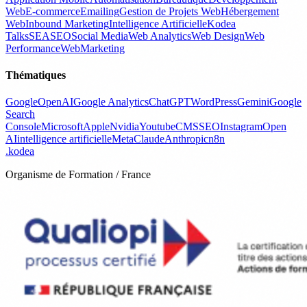
Web
E-commerce
Emailing
Gestion de Projets Web
Hébergement
Web
Inbound Marketing
Intelligence Artificielle
Kodea
Talks
SEA
SEO
Social Media
Web Analytics
Web Design
Web
Performance
WebMarketing
Thématiques
Google
OpenAI
Google Analytics
ChatGPT
WordPress
Gemini
Google
Search
Console
Microsoft
Apple
Nvidia
Youtube
CMS
SEO
Instagram
Open
AI
intelligence artificielle
Meta
Claude
Anthropic
n8n
.
kodea
Organisme de Formation / France